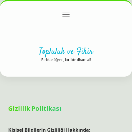
menüyü
Anasayfa
Gizlilik Politikası
Yasal Uyarı
aç
Hakkımızda
Topluluk ve Fikir
Birlikte öğren, birlikte ilham al!
Gizlilik Politikası
Kişisel Bilgilerin Gizliliği Hakkında: