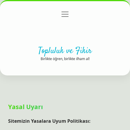
menüyü
Anasayfa
Gizlilik Politikası
Yasal Uyarı
aç
Hakkımızda
Topluluk ve Fikir
Birlikte öğren, birlikte ilham al!
Yasal Uyarı
Sitemizin Yasalara Uyum Politikası: