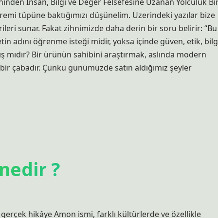
nden İnsan, Bilgi ve Değer Felsefesine Uzanan Yolculuk Bi
remi tüpüne baktığımızı düşünelim. Üzerindeki yazılar bize
ileri sunar. Fakat zihnimizde daha derin bir soru belirir: “Bu
tin adını öğrenme isteği midir, yoksa içinde güven, etik, bilg
yış mıdır? Bir ürünün sahibini araştırmak, aslında modern
 bir çabadır. Çünkü günümüzde satın aldığımız şeyler
nedir ?
erçek hikâye Amon ismi, farklı kültürlerde ve özellikle