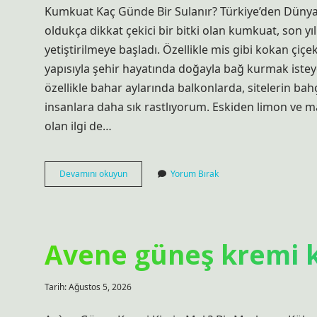
Kumkuat Kaç Günde Bir Sulanır? Türkiye’den Dün
oldukça dikkat çekici bir bitki olan kumkuat, son y
yetiştirilmeye başladı. Özellikle mis gibi kokan çiç
yapısıyla şehir hayatında doğayla bağ kurmak isteyen
özellikle bahar aylarında balkonlarda, sitelerin ba
insanlara daha sık rastlıyorum. Eskiden limon ve 
olan ilgi de…
Kumkuat
Devamını okuyun
Yorum Bırak
kaç
günde
bir
sulanır
?
Avene güneş kremi k
Tarih: Ağustos 5, 2026