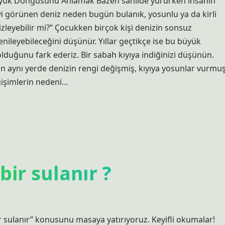
üyük Döngüsünü Anlamak Bazen sahilde yürürken insanın
i görünen deniz neden bugün bulanık, yosunlu ya da kirli
leyebilir mi?” Çocukken birçok kişi denizin sonsuz
enileyebileceğini düşünür. Yıllar geçtikçe ise bu büyük
lduğunu fark ederiz. Bir sabah kıyıya indiğinizi düşünün.
ün aynı yerde denizin rengi değişmiş, kıyıya yosunlar vurmu
eğişimlerin nedeni…
ir sulanır ?
sulanır” konusunu masaya yatırıyoruz. Keyifli okumalar!