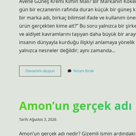
Avène Güneş Kremi Kimin Malı? Bir Markanın Kökeni
gün bir eczanenin rafında duran küçük bir güneş k
bir marka adı, birkaç bilimsel ifade ve kullanım öner
ürün gerçekten kime ait?” Bu soru yalnızca bir şirke
ve aidiyet kavramlarını taşıyan daha büyük bir ara
insanın dünyayla kurduğu ilişkiyi anlamaya yönelik
yalnızca nesneler değildir; aynı zamanda…
Avene
Devamını okuyun
Yorum Bırak
güneş
kremi
kimin
malı
?
Amon’un gerçek adı 
Tarih: Ağustos 3, 2026
Amon’un gerçek adı nedir? Gizemli ismin ardındaki g