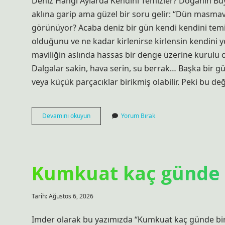
Fikir
Deniz Hangi Aylarda Kendini Temizler? Doğanın B
aklına garip ama güzel bir soru gelir: “Dün masmav
Yazılar
görünüyor? Acaba deniz bir gün kendi kendini temiz
olduğunu ve ne kadar kirlenirse kirlensin kendini y
maviliğin aslında hassas bir denge üzerine kurulu o
Dalgalar sakin, hava serin, su berrak… Başka bir g
veya küçük parçacıklar birikmiş olabilir. Peki bu d
Deniz
Devamını okuyun
Yorum Bırak
hangi
aylarda
kendini
temizler
?
Kumkuat kaç günde b
Tarih: Ağustos 6, 2026
Imder olarak bu yazımızda “Kumkuat kaç günde bir 