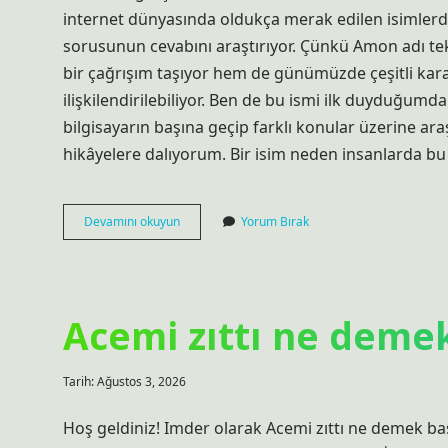
internet dünyasında oldukça merak edilen isimlerden
sorusunun cevabını araştırıyor. Çünkü Amon adı te
bir çağrışım taşıyor hem de günümüzde çeşitli karakte
ilişkilendirilebiliyor. Ben de bu ismi ilk duyduğum
bilgisayarın başına geçip farklı konular üzerine ar
hikâyelere dalıyorum. Bir isim neden insanlarda bu
Amon’un
Devamını okuyun
Yorum Bırak
gerçek
adı
nedir
?
Acemi zıttı ne demek
Tarih: Ağustos 3, 2026
Hoş geldiniz! Imder olarak Acemi zıttı ne demek başl