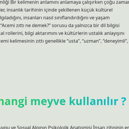
mliği Bir kelimenin anlamını anlamaya çalışırken çoğu zama
er, insanlık tarihinin içinde şekillenen küçük kültürel
gıladığını, insanları nasıl sınıflandırdığını ve yaşam
“Acemi zıttı ne demek?” sorusu da yalnızca bir dil bilgisi
rollerini, bilgi aktarımını ve kültürlerin ustalık anlayışını
mi kelimesinin zıttı genellikle “usta”, “uzman”, “deneyimli”,
hangi meyve kullanılır ?
Duygu ve Sosyal Algının Psikolojik Anatomisi İnsan zihninin e