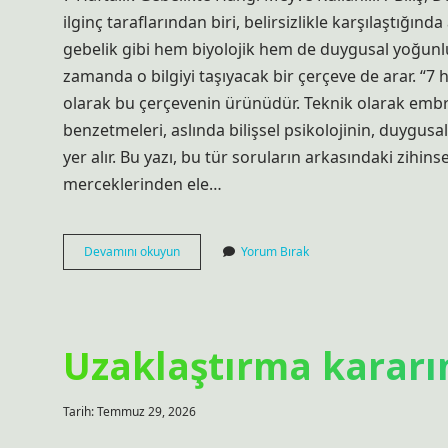
ilginç taraflarından biri, belirsizlikle karşılaştığın
gebelik gibi hem biyolojik hem de duygusal yoğunluğ
zamanda o bilgiyi taşıyacak bir çerçeve de arar. “7 
olarak bu çerçevenin ürünüdür. Teknik olarak emb
benzetmeleri, aslında bilişsel psikolojinin, duyg
yer alır. Bu yazı, bu tür soruların arkasındaki zihinse
merceklerinden ele…
7
Devamını okuyun
Yorum Bırak
haftalık
gebelikte
hangi
meyve
kullanılır
Uzaklaştırma kararın
?
Tarih: Temmuz 29, 2026