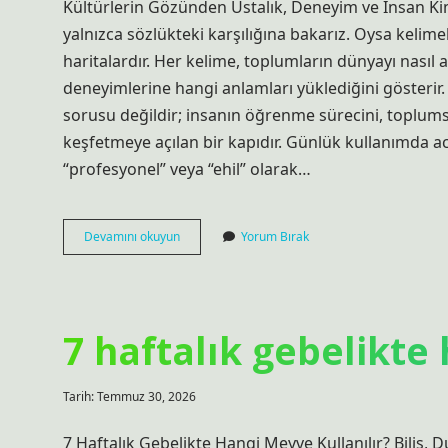
Kültürlerin Gözünden Ustalık, Deneyim ve İnsan Ki
yalnızca sözlükteki karşılığına bakarız. Oysa kelimel
haritalardır. Her kelime, toplumların dünyayı nasıl al
deneyimlerine hangi anlamları yüklediğini gösterir. 
sorusu değildir; insanın öğrenme sürecini, toplumsal 
keşfetmeye açılan bir kapıdır. Günlük kullanımda ace
“profesyonel” veya “ehil” olarak…
Acemi
Devamını okuyun
Yorum Bırak
zıttı
ne
demek
?
7 haftalık gebelikte 
Tarih: Temmuz 30, 2026
7 Haftalık Gebelikte Hangi Meyve Kullanılır? Biliş, 