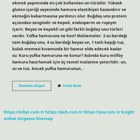
ekmek yapımında en çok kullanılan un türüdür. Yüksek
gluten içeriği sayesinde hamura elastikiyet kazandırır ve
ekmeğin kabarmasına yardımcı olur. Buğday unu protein
açısından zengindir ve kepek, endosperm ve ruşeym
içerir. Beyaz ve kepekli un gibi farklı buğday unu türleri
vardır. Yufka hamuruna ne kon? Malzemeler: 2 su bardağı
tam buğday unu, 4 su bardağı beyaz un, 1 tatlı kaşığı tuz,
kulak memesi kıvamında bir hamur elde edecek kadar
su: Kuru yufka hamuruna ne konur? Aslında kuru milföy
hamuru hazırlamak için üç temel malzeme yeterlidir: un,
su ve tuz. Ancak yufka hamurunun…
Yufka
Devamını okuyun
Yorum Bırak
Ekmek
Için
Hangi
Un
Kullanılır
https://mbys.com.tr
https://peh.com.tr
https://yuv.com.tr
knight
online
nttgame
Sitemap