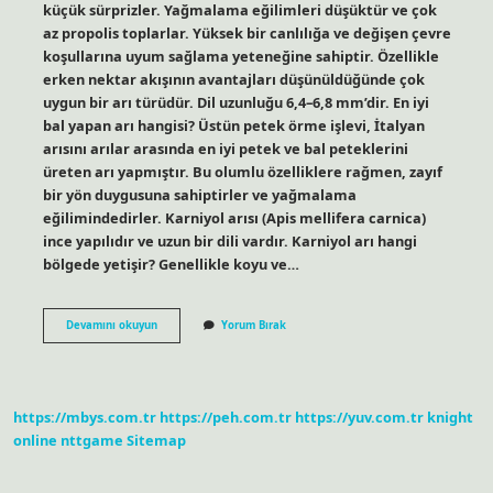
küçük sürprizler. Yağmalama eğilimleri düşüktür ve çok
az propolis toplarlar. Yüksek bir canlılığa ve değişen çevre
koşullarına uyum sağlama yeteneğine sahiptir. Özellikle
erken nektar akışının avantajları düşünüldüğünde çok
uygun bir arı türüdür. Dil uzunluğu 6,4–6,8 mm’dir. En iyi
bal yapan arı hangisi? Üstün petek örme işlevi, İtalyan
arısını arılar arasında en iyi petek ve bal peteklerini
üreten arı yapmıştır. Bu olumlu özelliklere rağmen, zayıf
bir yön duygusuna sahiptirler ve yağmalama
eğilimindedirler. Karniyol arısı (Apis mellifera carnica)
ince yapılıdır ve uzun bir dili vardır. Karniyol arı hangi
bölgede yetişir? Genellikle koyu ve…
Karniyol
Devamını okuyun
Yorum Bırak
Cinsi
Arı
Yasak
Mı
https://mbys.com.tr
https://peh.com.tr
https://yuv.com.tr
knight
online
nttgame
Sitemap