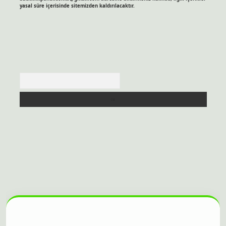
yasal süre içerisinde sitemizden kaldırılacaktır.
Arama
sitesi