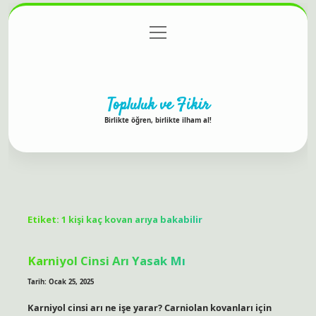
menüyü
Anasayfa
Gizlilik Politikası
Yasal Uyarı
aç
Hakkımızda
Topluluk ve Fikir
Birlikte öğren, birlikte ilham al!
Etiket:
1 kişi kaç kovan arıya bakabilir
Karniyol Cinsi Arı Yasak Mı
Tarih: Ocak 25, 2025
Karniyol cinsi arı ne işe yarar? Carniolan kovanları için