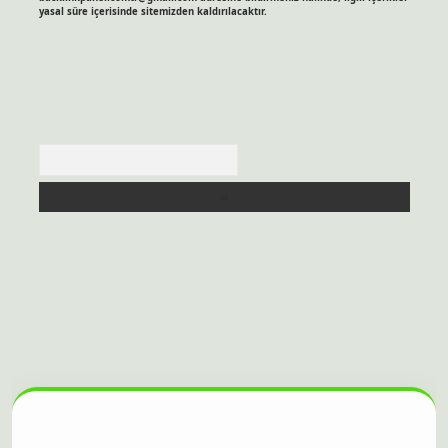
yasal süre içerisinde sitemizden kaldırılacaktır.
Arama
itesi