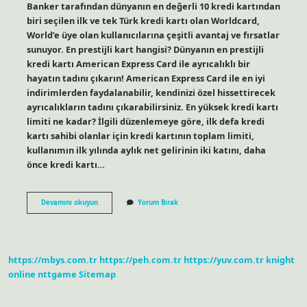
Banker tarafından dünyanın en değerli 10 kredi kartından
biri seçilen ilk ve tek Türk kredi kartı olan Worldcard,
World’e üye olan kullanıcılarına çeşitli avantaj ve fırsatlar
sunuyor. En prestijli kart hangisi? Dünyanın en prestijli
kredi kartı American Express Card ile ayrıcalıklı bir
hayatın tadını çıkarın! American Express Card ile en iyi
indirimlerden faydalanabilir, kendinizi özel hissettirecek
ayrıcalıkların tadını çıkarabilirsiniz. En yüksek kredi kartı
limiti ne kadar? İlgili düzenlemeye göre, ilk defa kredi
kartı sahibi olanlar için kredi kartının toplam limiti,
kullanımın ilk yılında aylık net gelirinin iki katını, daha
önce kredi kartı…
Türkiyenin
Devamını okuyun
Yorum Bırak
En
Prestijli
Kredi
Kartı
Hangisi
https://mbys.com.tr
https://peh.com.tr
https://yuv.com.tr
knight
online
nttgame
Sitemap