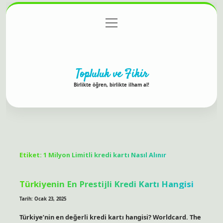
menüyü
Anasayfa
Gizlilik Politikası
Yasal Uyarı
aç
Hakkımızda
Topluluk ve Fikir
Birlikte öğren, birlikte ilham al!
Etiket:
1 Milyon Limitli kredi kartı Nasıl Alınır
Türkiyenin En Prestijli Kredi Kartı Hangisi
Tarih: Ocak 23, 2025
Türkiye’nin en değerli kredi kartı hangisi? Worldcard. The