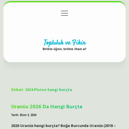
menüyü
Anasayfa
Gizlilik Politikası
Yasal Uyarı
aç
Hakkımızda
Topluluk ve Fikir
Birlikte öğren, birlikte ilham al!
Etiket:
2024 Pluton hangi burçta
Uranüs 2026 Da Hangi Burçta
Tarih: Ekim 3, 2024
2026 Uranüs hangi burçta? Boğa Burcunda Uranüs (2018 –