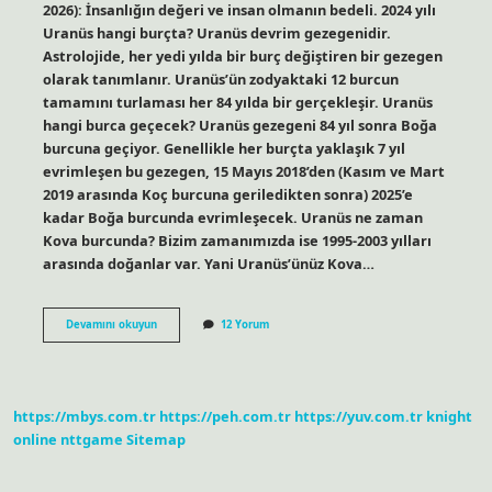
2026): İnsanlığın değeri ve insan olmanın bedeli. 2024 yılı
Uranüs hangi burçta? Uranüs devrim gezegenidir.
Astrolojide, her yedi yılda bir burç değiştiren bir gezegen
olarak tanımlanır. Uranüs’ün zodyaktaki 12 burcun
tamamını turlaması her 84 yılda bir gerçekleşir. Uranüs
hangi burca geçecek? Uranüs gezegeni 84 yıl sonra Boğa
burcuna geçiyor. Genellikle her burçta yaklaşık 7 yıl
evrimleşen bu gezegen, 15 Mayıs 2018’den (Kasım ve Mart
2019 arasında Koç burcuna geriledikten sonra) 2025’e
kadar Boğa burcunda evrimleşecek. Uranüs ne zaman
Kova burcunda? Bizim zamanımızda ise 1995-2003 yılları
arasında doğanlar var. Yani Uranüs’ünüz Kova…
Uranüs
Devamını okuyun
12 Yorum
2026
Da
Hangi
Burçta
https://mbys.com.tr
https://peh.com.tr
https://yuv.com.tr
knight
online
nttgame
Sitemap