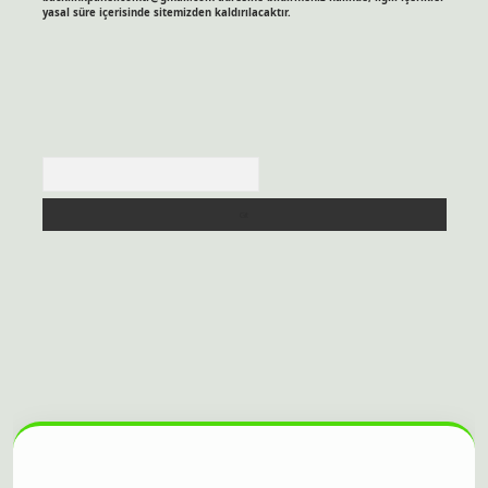
yasal süre içerisinde sitemizden kaldırılacaktır.
Arama
itesi