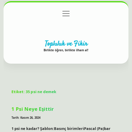
menüyü
Anasayfa
Gizlilik Politikası
Yasal Uyarı
aç
Hakkımızda
Topluluk ve Fikir
Birlikte öğren, birlikte ilham al!
Etiket:
35 psi ne demek
1 Psi Neye Eşittir
Tarih: Kasım 26, 2024
1 psi ne kadar? Şablon:Basınç birimleriPascal (Pa)bar