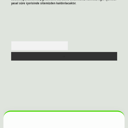
yasal süre içerisinde sitemizden kaldırılacaktır.
Arama
sitesi