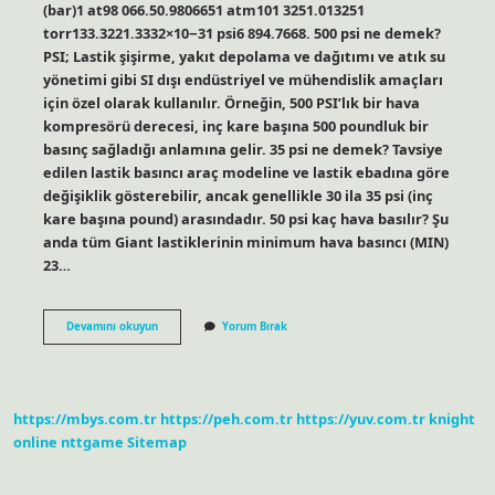
(bar)1 at98 066.50.9806651 atm101 3251.013251
torr133.3221.3332×10−31 psi6 894.7668. 500 psi ne demek?
PSI; Lastik şişirme, yakıt depolama ve dağıtımı ve atık su
yönetimi gibi SI dışı endüstriyel ve mühendislik amaçları
için özel olarak kullanılır. Örneğin, 500 PSI’lık bir hava
kompresörü derecesi, inç kare başına 500 poundluk bir
basınç sağladığı anlamına gelir. 35 psi ne demek? Tavsiye
edilen lastik basıncı araç modeline ve lastik ebadına göre
değişiklik gösterebilir, ancak genellikle 30 ila 35 psi (inç
kare başına pound) arasındadır. 50 psi kaç hava basılır? Şu
anda tüm Giant lastiklerinin minimum hava basıncı (MIN)
23…
1
Devamını okuyun
Yorum Bırak
Psi
Neye
Eşittir
https://mbys.com.tr
https://peh.com.tr
https://yuv.com.tr
knight
online
nttgame
Sitemap