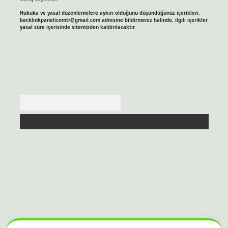
Hukuka ve yasal düzenlemelere aykırı olduğunu düşündüğünüz içerikleri,
backlinkpanelicomtr@gmail.com
adresine bildirmeniz halinde, ilgili içerikler
yasal süre içerisinde sitemizden kaldırılacaktır.
Arama
itesi