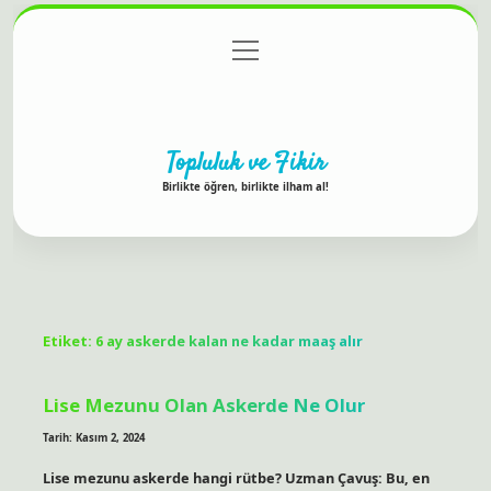
menüyü
Anasayfa
Gizlilik Politikası
Yasal Uyarı
aç
Hakkımızda
Topluluk ve Fikir
Birlikte öğren, birlikte ilham al!
Etiket:
6 ay askerde kalan ne kadar maaş alır
Lise Mezunu Olan Askerde Ne Olur
Tarih: Kasım 2, 2024
Lise mezunu askerde hangi rütbe? Uzman Çavuş: Bu, en