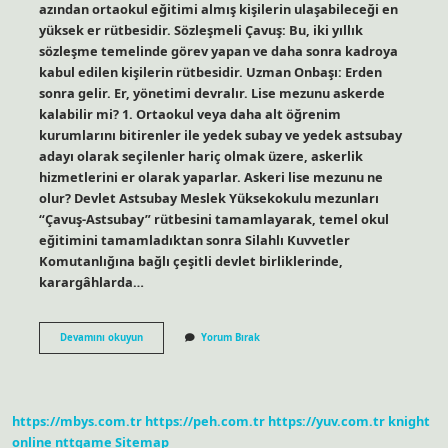
azından ortaokul eğitimi almış kişilerin ulaşabileceği en
yüksek er rütbesidir. Sözleşmeli Çavuş: Bu, iki yıllık
sözleşme temelinde görev yapan ve daha sonra kadroya
kabul edilen kişilerin rütbesidir. Uzman Onbaşı: Erden
sonra gelir. Er, yönetimi devralır. Lise mezunu askerde
kalabilir mi? 1. Ortaokul veya daha alt öğrenim
kurumlarını bitirenler ile yedek subay ve yedek astsubay
adayı olarak seçilenler hariç olmak üzere, askerlik
hizmetlerini er olarak yaparlar. Askeri lise mezunu ne
olur? Devlet Astsubay Meslek Yüksekokulu mezunları
“Çavuş-Astsubay” rütbesini tamamlayarak, temel okul
eğitimini tamamladıktan sonra Silahlı Kuvvetler
Komutanlığına bağlı çeşitli devlet birliklerinde,
karargâhlarda…
Lise
Devamını okuyun
Yorum Bırak
Mezunu
Olan
Askerde
Ne
Olur
https://mbys.com.tr
https://peh.com.tr
https://yuv.com.tr
knight
online
nttgame
Sitemap