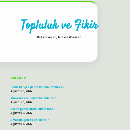
Topluluk ve Fikir
Birlikte öğren, birlikte ilham al!
Sidebar
ilbet bahis sitesi
Son Yazılar
Deniz hangi aylarda kendini temizler ?
Ağustos 6, 2026
Kumkuat kaç günde bir sulanır ?
Ağustos 6, 2026
Avene güneş kremi kimin malı ?
Ağustos 5, 2026
Amon’un gerçek adı nedir ?
Ağustos 3, 2026