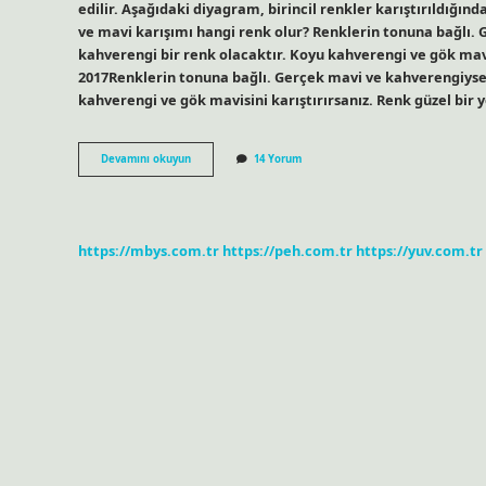
edilir. Aşağıdaki diyagram, birincil renkler karıştırıldığın
ve mavi karışımı hangi renk olur? Renklerin tonuna bağlı.
kahverengi bir renk olacaktır. Koyu kahverengi ve gök mavis
2017Renklerin tonuna bağlı. Gerçek mavi ve kahverengiyse,
kahverengi ve gök mavisini karıştırırsanız. Renk güzel bir 
Kahverengi
Devamını okuyun
14 Yorum
Ve
Yeşil
Karışımı
Ne
Renk
https://mbys.com.tr
https://peh.com.tr
https://yuv.com.tr
Olur