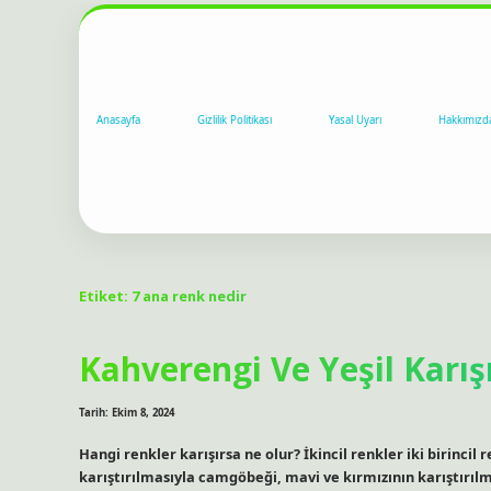
Anasayfa
Gizlilik Politikası
Yasal Uyarı
Hakkımızd
Etiket:
7 ana renk nedir
Kahverengi Ve Yeşil Karı
Tarih: Ekim 8, 2024
Hangi renkler karışırsa ne olur? İkincil renkler iki birincil 
karıştırılmasıyla camgöbeği, mavi ve kırmızının karıştırılm