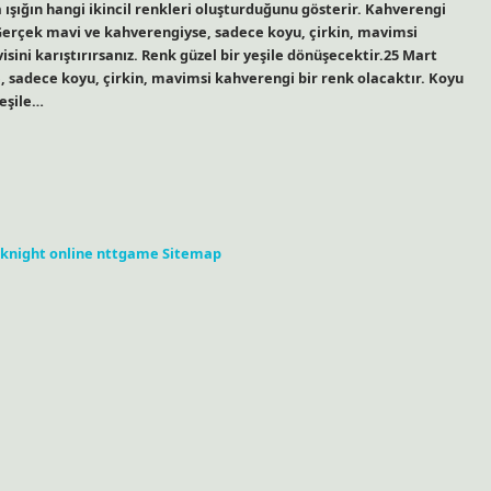
da ışığın hangi ikincil renkleri oluşturduğunu gösterir. Kahverengi
 Gerçek mavi ve kahverengiyse, sadece koyu, çirkin, mavimsi
ini karıştırırsanız. Renk güzel bir yeşile dönüşecektir.25 Mart
 sadece koyu, çirkin, mavimsi kahverengi bir renk olacaktır. Koyu
yeşile…
knight online
nttgame
Sitemap