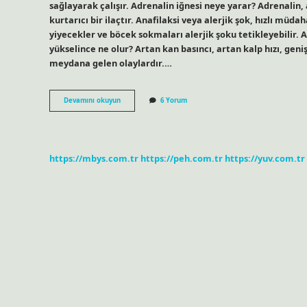
sağlayarak çalışır. Adrenalin iğnesi neye yarar? Adrenalin, 
kurtarıcı bir ilaçtır. Anafilaksi veya alerjik şok, hızlı müda
yiyecekler ve böcek sokmaları alerjik şoku tetikleyebilir. Al
yükselince ne olur? Artan kan basıncı, artan kalp hızı, gen
meydana gelen olaylardır.…
Adrenalin
Devamını okuyun
6 Yorum
Iğnesi
Enerji
Verir
Mi
https://mbys.com.tr
https://peh.com.tr
https://yuv.com.tr