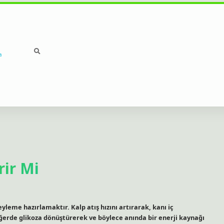
a
rir Mi
yleme hazırlamaktır. Kalp atış hızını artırarak, kanı iç
iğerde glikoza dönüştürerek ve böylece anında bir enerji kaynağı