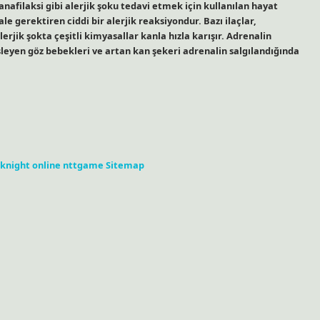
anafilaksi gibi alerjik şoku tedavi etmek için kullanılan hayat
hale gerektiren ciddi bir alerjik reaksiyondur. Bazı ilaçlar,
erjik şokta çeşitli kimyasallar kanla hızla karışır. Adrenalin
işleyen göz bebekleri ve artan kan şekeri adrenalin salgılandığında
knight online
nttgame
Sitemap