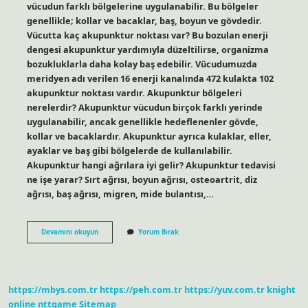
vücudun farklı bölgelerine uygulanabilir. Bu bölgeler
genellikle; kollar ve bacaklar, baş, boyun ve gövdedir.
Vücutta kaç akupunktur noktası var? Bu bozulan enerji
dengesi akupunktur yardımıyla düzeltilirse, organizma
bozukluklarla daha kolay baş edebilir. Vücudumuzda
meridyen adı verilen 16 enerji kanalında 472 kulakta 102
akupunktur noktası vardır. Akupunktur bölgeleri
nerelerdir? Akupunktur vücudun birçok farklı yerinde
uygulanabilir, ancak genellikle hedeflenenler gövde,
kollar ve bacaklardır. Akupunktur ayrıca kulaklar, eller,
ayaklar ve baş gibi bölgelerde de kullanılabilir.
Akupunktur hangi ağrılara iyi gelir? Akupunktur tedavisi
ne işe yarar? Sırt ağrısı, boyun ağrısı, osteoartrit, diz
ağrısı, baş ağrısı, migren, mide bulantısı,…
Akupunktur
Devamını okuyun
Yorum Bırak
Hangi
Bölgelere
Uygulanır
https://mbys.com.tr
https://peh.com.tr
https://yuv.com.tr
knight
online
nttgame
Sitemap