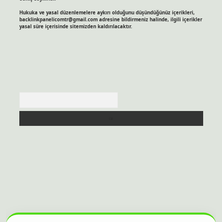
Hukuka ve yasal düzenlemelere aykırı olduğunu düşündüğünüz içerikleri,
backlinkpanelicomtr@gmail.com
adresine bildirmeniz halinde, ilgili içerikler
yasal süre içerisinde sitemizden kaldırılacaktır.
Arama
itesi