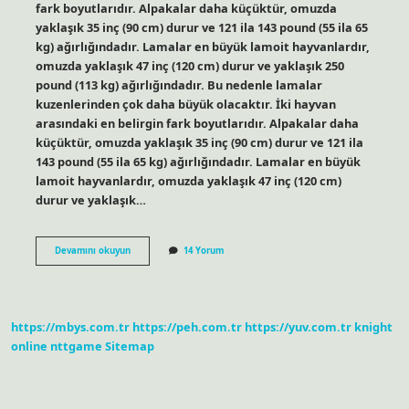
fark boyutlarıdır. Alpakalar daha küçüktür, omuzda
yaklaşık 35 inç (90 cm) durur ve 121 ila 143 pound (55 ila 65
kg) ağırlığındadır. Lamalar en büyük lamoit hayvanlardır,
omuzda yaklaşık 47 inç (120 cm) durur ve yaklaşık 250
pound (113 kg) ağırlığındadır. Bu nedenle lamalar
kuzenlerinden çok daha büyük olacaktır. İki hayvan
arasındaki en belirgin fark boyutlarıdır. Alpakalar daha
küçüktür, omuzda yaklaşık 35 inç (90 cm) durur ve 121 ila
143 pound (55 ila 65 kg) ağırlığındadır. Lamalar en büyük
lamoit hayvanlardır, omuzda yaklaşık 47 inç (120 cm)
durur ve yaklaşık…
Alpaka
Devamını okuyun
14 Yorum
Devesi
Lama
Mı
https://mbys.com.tr
https://peh.com.tr
https://yuv.com.tr
knight
online
nttgame
Sitemap