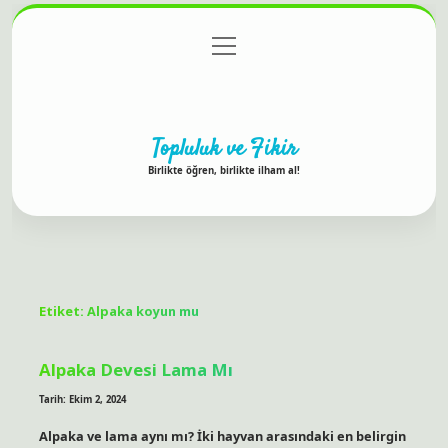
menüyü
Anasayfa
Gizlilik Politikası
Yasal Uyarı
aç
Hakkımızda
Topluluk ve Fikir
Birlikte öğren, birlikte ilham al!
Etiket:
Alpaka koyun mu
Alpaka Devesi Lama Mı
Tarih: Ekim 2, 2024
Alpaka ve lama aynı mı? İki hayvan arasındaki en belirgin