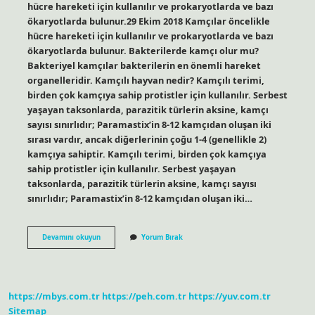
hücre hareketi için kullanılır ve prokaryotlarda ve bazı
ökaryotlarda bulunur.29 Ekim 2018 Kamçılar öncelikle
hücre hareketi için kullanılır ve prokaryotlarda ve bazı
ökaryotlarda bulunur. Bakterilerde kamçı olur mu?
Bakteriyel kamçılar bakterilerin en önemli hareket
organelleridir. Kamçılı hayvan nedir? Kamçılı terimi,
birden çok kamçıya sahip protistler için kullanılır. Serbest
yaşayan taksonlarda, parazitik türlerin aksine, kamçı
sayısı sınırlıdır; Paramastix’in 8-12 kamçıdan oluşan iki
sırası vardır, ancak diğerlerinin çoğu 1-4 (genellikle 2)
kamçıya sahiptir. Kamçılı terimi, birden çok kamçıya
sahip protistler için kullanılır. Serbest yaşayan
taksonlarda, parazitik türlerin aksine, kamçı sayısı
sınırlıdır; Paramastix’in 8-12 kamçıdan oluşan iki…
Kamçı
Devamını okuyun
Yorum Bırak
Hangi
Canlılarda
Vardır
https://mbys.com.tr
https://peh.com.tr
https://yuv.com.tr
Sitemap