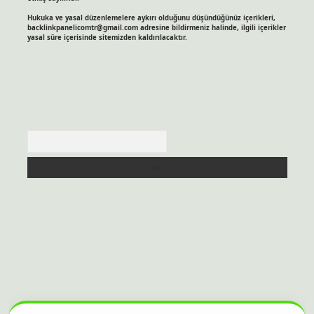
Hukuka ve yasal düzenlemelere aykırı olduğunu düşündüğünüz içerikleri,
backlinkpanelicomtr@gmail.com
adresine bildirmeniz halinde, ilgili içerikler
yasal süre içerisinde sitemizden kaldırılacaktır.
Arama
itesi