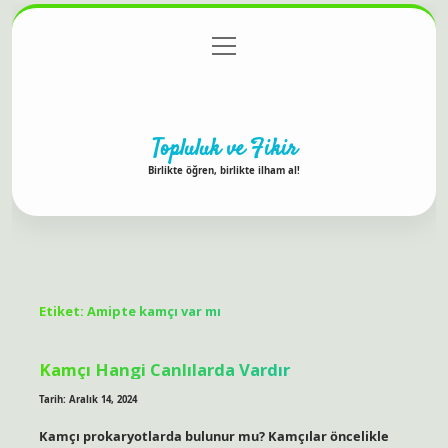
menüyü
Anasayfa
Gizlilik Politikası
Yasal Uyarı
aç
Hakkımızda
Topluluk ve Fikir
Birlikte öğren, birlikte ilham al!
Etiket:
Amipte kamçı var mı
Kamçı Hangi Canlılarda Vardır
Tarih: Aralık 14, 2024
Kamçı prokaryotlarda bulunur mu? Kamçılar öncelikle