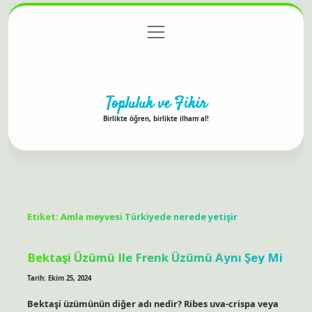
menüyü
Anasayfa
Gizlilik Politikası
Yasal Uyarı
aç
Hakkımızda
Topluluk ve Fikir
Birlikte öğren, birlikte ilham al!
Etiket:
Amla meyvesi Türkiyede nerede yetişir
Bektaşi Üzümü Ile Frenk Üzümü Aynı Şey Mi
Tarih: Ekim 25, 2024
Bektaşi üzümünün diğer adı nedir? Ribes uva-crispa veya