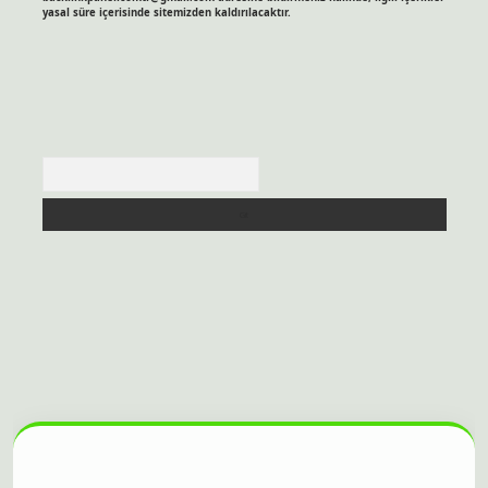
yasal süre içerisinde sitemizden kaldırılacaktır.
Arama
itesi