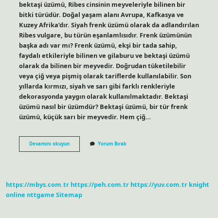
bektaşi üzümü, Ribes cinsinin meyveleriyle bilinen bir
bitki türüdür. Doğal yaşam alanı Avrupa, Kafkasya ve
Kuzey Afrika’dır. Siyah frenk üzümü olarak da adlandırılan
Ribes vulgare, bu türün eşanlamlısıdır. Frenk üzümünün
başka adı var mı? Frenk üzümü, ekşi bir tada sahip,
faydalı etkileriyle bilinen ve gilaburu ve bektaşi üzümü
olarak da bilinen bir meyvedir. Doğrudan tüketilebilir
veya çiğ veya pişmiş olarak tariflerde kullanılabilir. Son
yıllarda kırmızı, siyah ve sarı gibi farklı renkleriyle
dekorasyonda yaygın olarak kullanılmaktadır. Bektaşi
üzümü nasıl bir üzümdür? Bektaşi üzümü, bir tür frenk
üzümü, küçük sarı bir meyvedir. Hem çiğ…
Bektaşi
Devamını okuyun
Yorum Bırak
Üzümü
Ile
Frenk
Üzümü
Aynı
https://mbys.com.tr
https://peh.com.tr
https://yuv.com.tr
knight
Şey
Mi
online
nttgame
Sitemap