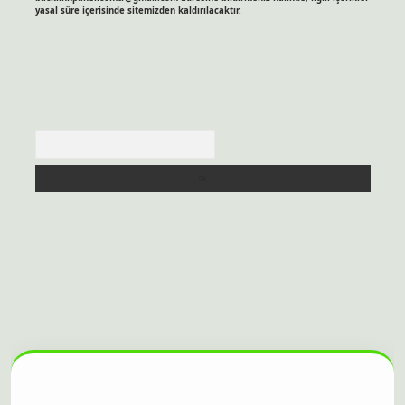
yasal süre içerisinde sitemizden kaldırılacaktır.
Arama
sitesi