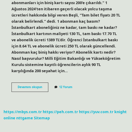
abonmanları için biniş kartı sayısı 200’e çıkarıldı.” 1
Ağustos 2024’ten itibaren geçerli olacak yolcu taşıma
ücretleri hakkında bilgi veren Beşli, “Tam bilet fiyatı 20 TL
olarak belirlendi.” dedi. 1 abonman kaç basım?
İstanbulkart aboneliğiniz ne kadar, tam baskı ne kadar?
İstanbulkart kartının maliyeti 130 TL, tam baskı 17.70 TL
ve abonelik ücreti 1389 TL’dir. Öğrenci İstanbulkart baskı
için 8.64 TL ve abonelik ücreti 250 TL olarak güncellendi.
Abonman kaç biniş hakkı veriyor? Abonelik kartı nedir?
Nasıl başvurulur? Milli Eğitim Bakanlığı ve Yükseköğretim
Kurulu sistemine kayıtlı öğrencilerin aylık 90 TL
karşılığında 200 seyahat için…
Abonman
Devamını okuyun
12 Yorum
Kaç
Biniş
https://mbys.com.tr
https://peh.com.tr
https://yuv.com.tr
knight
online
nttgame
Sitemap