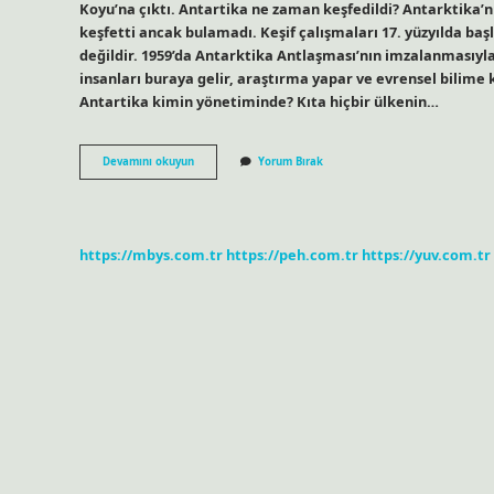
Koyu’na çıktı. Antartika ne zaman keşfedildi? Antarktika’n
keşfetti ancak bulamadı. Keşif çalışmaları 17. yüzyılda baş
değildir. 1959’da Antarktika Antlaşması’nın imzalanmasıyla
insanları buraya gelir, araştırma yapar ve evrensel bilime k
Antartika kimin yönetiminde? Kıta hiçbir ülkenin…
Antarktika
Devamını okuyun
Yorum Bırak
Kim
Tarafından
Keşfedildi
https://mbys.com.tr
https://peh.com.tr
https://yuv.com.tr