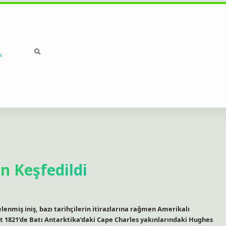
a
n Keşfedildi
elenmiş iniş, bazı tarihçilerin itirazlarına rağmen Amerikalı
bat 1821’de Batı Antarktika’daki Cape Charles yakınlarındaki Hughes