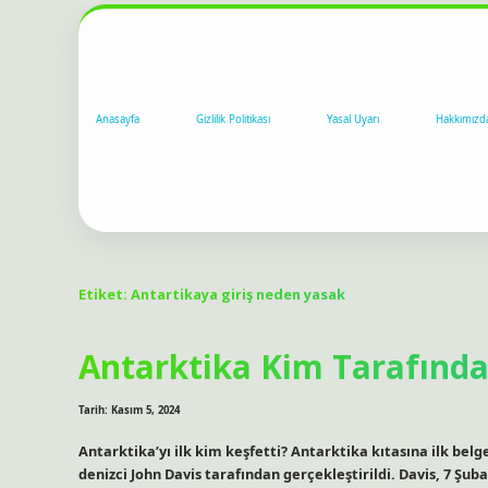
Anasayfa
Gizlilik Politikası
Yasal Uyarı
Hakkımızd
Etiket:
Antartikaya giriş neden yasak
Antarktika Kim Tarafında
Tarih: Kasım 5, 2024
Antarktika’yı ilk kim keşfetti? Antarktika kıtasına ilk belg
denizci John Davis tarafından gerçekleştirildi. Davis, 7 Şu