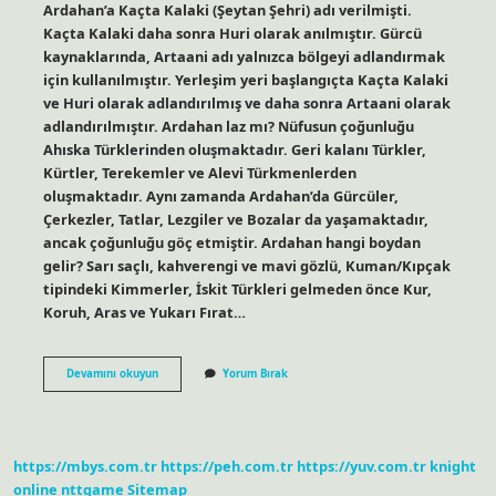
Ardahan’a Kaçta Kalaki (Şeytan Şehri) adı verilmişti.
Kaçta Kalaki daha sonra Huri olarak anılmıştır. Gürcü
kaynaklarında, Artaani adı yalnızca bölgeyi adlandırmak
için kullanılmıştır. Yerleşim yeri başlangıçta Kaçta Kalaki
ve Huri olarak adlandırılmış ve daha sonra Artaani olarak
adlandırılmıştır. Ardahan laz mı? Nüfusun çoğunluğu
Ahıska Türklerinden oluşmaktadır. Geri kalanı Türkler,
Kürtler, Terekemler ve Alevi Türkmenlerden
oluşmaktadır. Aynı zamanda Ardahan’da Gürcüler,
Çerkezler, Tatlar, Lezgiler ve Bozalar da yaşamaktadır,
ancak çoğunluğu göç etmiştir. Ardahan hangi boydan
gelir? Sarı saçlı, kahverengi ve mavi gözlü, Kuman/Kıpçak
tipindeki Kimmerler, İskit Türkleri gelmeden önce Kur,
Koruh, Aras ve Yukarı Fırat…
Ardahan
Devamını okuyun
Yorum Bırak
Eski
Ismi
Nedir
https://mbys.com.tr
https://peh.com.tr
https://yuv.com.tr
knight
online
nttgame
Sitemap