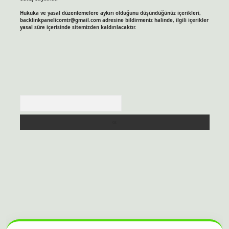
Hukuka ve yasal düzenlemelere aykırı olduğunu düşündüğünüz içerikleri,
backlinkpanelicomtr@gmail.com
adresine bildirmeniz halinde, ilgili içerikler
yasal süre içerisinde sitemizden kaldırılacaktır.
Arama
ahis sitesi