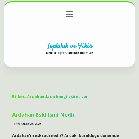
menüyü
Anasayfa
Gizlilik Politikası
Yasal Uyarı
aç
Hakkımızda
Topluluk ve Fikir
Birlikte öğren, birlikte ilham al!
Etiket:
Ardahandada hangi aşiret var
Ardahan Eski Ismi Nedir
Tarih: Ocak 26, 2025
Ardahan’ın eski adı nedir? Ancak, kurulduğu dönemde