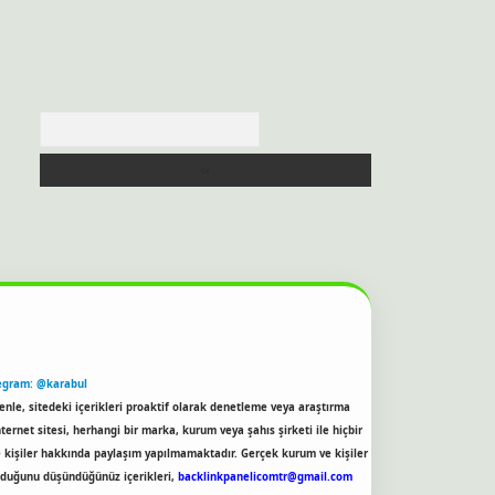
Arama
egram: @karabul
enle, sitedeki içerikleri proaktif olarak denetleme veya araştırma
rnet sitesi, herhangi bir marka, kurum veya şahıs şirketi ile hiçbir
e kişiler hakkında paylaşım yapılmamaktadır. Gerçek kurum ve kişiler
olduğunu düşündüğünüz içerikleri,
backlinkpanelicomtr@gmail.com