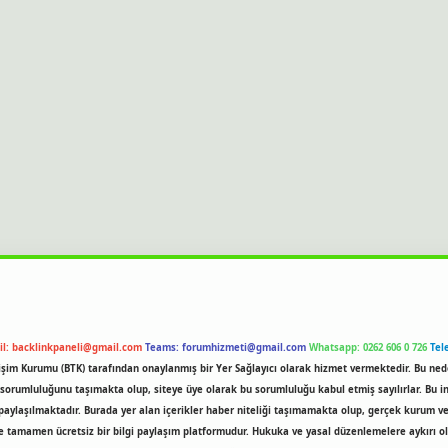
il:
backlinkpaneli@gmail.com
Teams:
forumhizmeti@gmail.com
Whatsapp: 0262 606 0 726
Tel
etişim Kurumu (BTK) tarafından onaylanmış bir Yer Sağlayıcı olarak hizmet vermektedir. Bu ned
rumluluğunu taşımakta olup, siteye üye olarak bu sorumluluğu kabul etmiş sayılırlar. Bu inte
paylaşılmaktadır. Burada yer alan içerikler haber niteliği taşımamakta olup, gerçek kurum v
ve tamamen ücretsiz bir bilgi paylaşım platformudur. Hukuka ve yasal düzenlemelere aykırı 