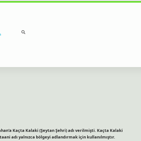
a
an’a Kaçta Kalaki (Şeytan Şehri) adı verilmişti. Kaçta Kalaki
aani adı yalnızca bölgeyi adlandırmak için kullanılmıştır.