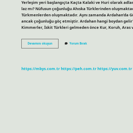
Yerleşim yeri başlangıçta Kaçta Kalaki ve Huri olarak adla
laz mı? Nüfusun çoğunluğu Ahıska Türklerinden oluşmaktadır
Türkmenlerden oluşmaktadır. Aynı zamanda Ardahan’da Gürc
ancak çoğunluğu göç etmiştir. Ardahan hangi boydan gelir?
Kimmerler, İskit Türkleri gelmeden önce Kur, Koruh, Aras 
Ardahan
Devamını okuyun
Yorum Bırak
Eski
Ismi
Nedir
https://mbys.com.tr
https://peh.com.tr
https://yuv.com.tr