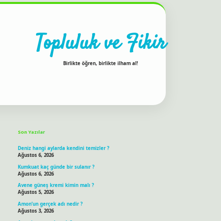
Topluluk ve Fikir
Birlikte öğren, birlikte ilham al!
Sidebar
ilbet bahis sitesi
Son Yazılar
Deniz hangi aylarda kendini temizler ?
Ağustos 6, 2026
Kumkuat kaç günde bir sulanır ?
Ağustos 6, 2026
Avene güneş kremi kimin malı ?
Ağustos 5, 2026
Amon’un gerçek adı nedir ?
Ağustos 3, 2026