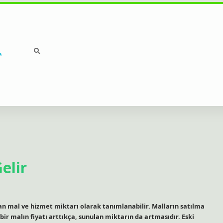
a
elir
lan mal ve hizmet miktarı olarak tanımlanabilir. Malların satılma
 bir malın fiyatı arttıkça, sunulan miktarın da artmasıdır. Eski