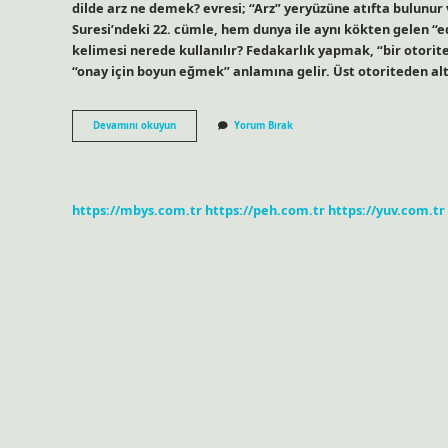
dilde arz ne demek? evresi; “Arz” yeryüzüne atıfta bulunu
Suresi’ndeki 22. cümle, hem dunya ile aynı kökten gelen “ed
kelimesi nerede kullanılır? Fedakarlık yapmak, “bir otori
“onay için boyun eğmek” anlamına gelir. Üst otoriteden a
Arz
Devamını okuyun
Yorum Bırak
Kelimesi
Ne
Anlama
Gelir
https://mbys.com.tr
https://peh.com.tr
https://yuv.com.tr