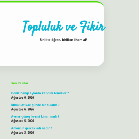
Topluluk ve Fikir
Birlikte öğren, birlikte ilham al!
Sidebar
ilbet bahis sitesi
Son Yazılar
Deniz hangi aylarda kendini temizler ?
Ağustos 6, 2026
Kumkuat kaç günde bir sulanır ?
Ağustos 6, 2026
Avene güneş kremi kimin malı ?
Ağustos 5, 2026
Amon’un gerçek adı nedir ?
Ağustos 3, 2026