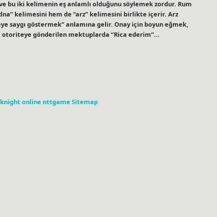
r ve bu iki kelimenin eş anlamlı olduğunu söylemek zordur. Rum
na” kelimesini hem de “arz” kelimesini birlikte içerir. Arz
teye saygı göstermek” anlamına gelir. Onay için boyun eğmek,
lt otoriteye gönderilen mektuplarda “Rica ederim”…
knight online
nttgame
Sitemap