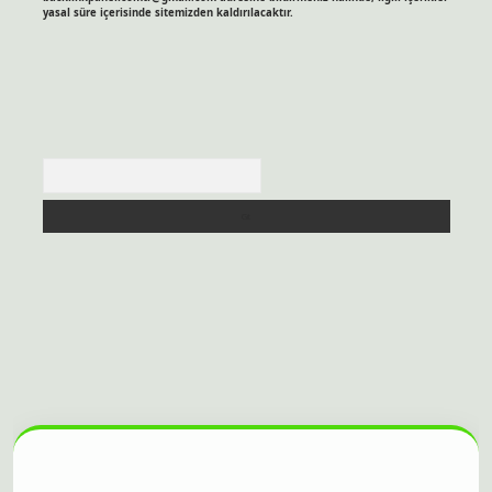
yasal süre içerisinde sitemizden kaldırılacaktır.
Arama
itesi