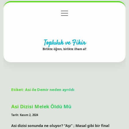
menüyü
Anasayfa
Gizlilik Politikası
Yasal Uyarı
aç
Hakkımızda
Topluluk ve Fikir
Birlikte öğren, birlikte ilham al!
Etiket:
Asi ile Demir neden ayrıldı
Asi Dizisi Melek Öldü Mü
Tarih: Kasım 2, 2024
Asi dizisi sonunda ne oluyor? “Aşı” ; Masal gibi bir final