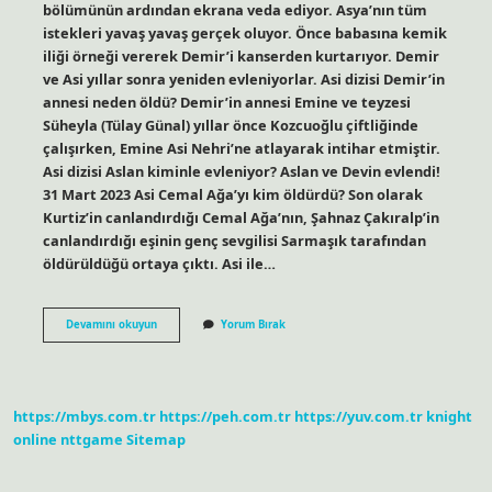
bölümünün ardından ekrana veda ediyor. Asya’nın tüm
istekleri yavaş yavaş gerçek oluyor. Önce babasına kemik
iliği örneği vererek Demir’i kanserden kurtarıyor. Demir
ve Asi yıllar sonra yeniden evleniyorlar. Asi dizisi Demir’in
annesi neden öldü? Demir’in annesi Emine ve teyzesi
Süheyla (Tülay Günal) yıllar önce Kozcuoğlu çiftliğinde
çalışırken, Emine Asi Nehri’ne atlayarak intihar etmiştir.
Asi dizisi Aslan kiminle evleniyor? Aslan ve Devin evlendi!
31 Mart 2023 Asi Cemal Ağa’yı kim öldürdü? Son olarak
Kurtiz’in canlandırdığı Cemal Ağa’nın, Şahnaz Çakıralp’in
canlandırdığı eşinin genç sevgilisi Sarmaşık tarafından
öldürüldüğü ortaya çıktı. Asi ile…
Asi
Devamını okuyun
Yorum Bırak
Dizisi
Melek
Öldü
Mü
https://mbys.com.tr
https://peh.com.tr
https://yuv.com.tr
knight
online
nttgame
Sitemap