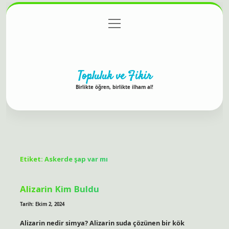
menüyü
Anasayfa
Gizlilik Politikası
Yasal Uyarı
aç
Hakkımızda
Topluluk ve Fikir
Birlikte öğren, birlikte ilham al!
Etiket:
Askerde şap var mı
Alizarin Kim Buldu
Tarih: Ekim 2, 2024
Alizarin nedir simya? Alizarin suda çözünen bir kök