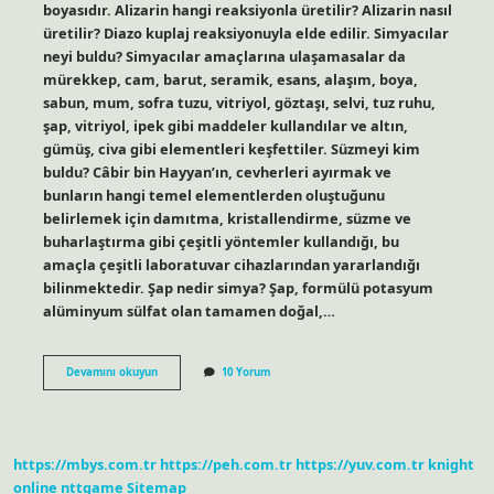
boyasıdır. Alizarin hangi reaksiyonla üretilir? Alizarin nasıl
üretilir? Diazo kuplaj reaksiyonuyla elde edilir. Simyacılar
neyi buldu? Simyacılar amaçlarına ulaşamasalar da
mürekkep, cam, barut, seramik, esans, alaşım, boya,
sabun, mum, sofra tuzu, vitriyol, göztaşı, selvi, tuz ruhu,
şap, vitriyol, ipek gibi maddeler kullandılar ve altın,
gümüş, civa gibi elementleri keşfettiler. Süzmeyi kim
buldu? Câbir bin Hayyan’ın, cevherleri ayırmak ve
bunların hangi temel elementlerden oluştuğunu
belirlemek için damıtma, kristallendirme, süzme ve
buharlaştırma gibi çeşitli yöntemler kullandığı, bu
amaçla çeşitli laboratuvar cihazlarından yararlandığı
bilinmektedir. Şap nedir simya? Şap, formülü potasyum
alüminyum sülfat olan tamamen doğal,…
Alizarin
Devamını okuyun
10 Yorum
Kim
Buldu
https://mbys.com.tr
https://peh.com.tr
https://yuv.com.tr
knight
online
nttgame
Sitemap