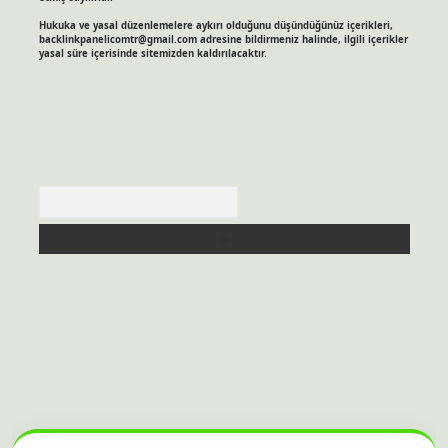
Hukuka ve yasal düzenlemelere aykırı olduğunu düşündüğünüz içerikleri,
backlinkpanelicomtr@gmail.com
adresine bildirmeniz halinde, ilgili içerikler
yasal süre içerisinde sitemizden kaldırılacaktır.
Arama
itesi