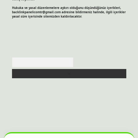
Hukuka ve yasal düzenlemelere aykırı olduğunu düşündüğünüz içerikleri,
backlinkpanelicomtr@gmail.com
adresine bildirmeniz halinde, ilgili içerikler
yasal süre içerisinde sitemizden kaldırılacaktır.
Arama
sitesi