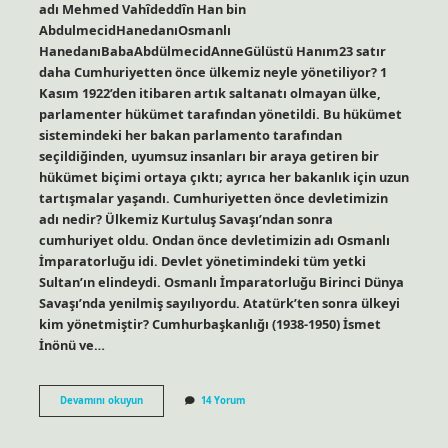
adı Mehmed Vahîdeddîn Han bin
AbdulmecidHanedanıOsmanlı
HanedanıBabaAbdülmecidAnneGülüstü Hanım23 satır
daha Cumhuriyetten önce ülkemiz neyle yönetiliyor? 1
Kasım 1922’den itibaren artık saltanatı olmayan ülke,
parlamenter hükümet tarafından yönetildi. Bu hükümet
sistemindeki her bakan parlamento tarafından
seçildiğinden, uyumsuz insanları bir araya getiren bir
hükümet biçimi ortaya çıktı; ayrıca her bakanlık için uzun
tartışmalar yaşandı. Cumhuriyetten önce devletimizin
adı nedir? Ülkemiz Kurtuluş Savaşı’ndan sonra
cumhuriyet oldu. Ondan önce devletimizin adı Osmanlı
İmparatorluğu idi. Devlet yönetimindeki tüm yetki
Sultan’ın elindeydi. Osmanlı İmparatorluğu Birinci Dünya
Savaşı’nda yenilmiş sayılıyordu. Atatürk’ten sonra ülkeyi
kim yönetmiştir? Cumhurbaşkanlığı (1938-1950) İsmet
İnönü ve…
Atatürkten
Devamını okuyun
14 Yorum
Önce
Ülkeyi
Kim