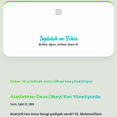
menüyü
Anasayfa
Gizlilik Politikası
Yasal Uyarı
aç
Hakkımızda
Topluluk ve Fikir
Birlikte öğren, birlikte ilham al!
Etiket:
Atatürkten sonra ülkeyi kim yönetmiştir
Atatürkten Önce Ülkeyi Kim Yönetiyordu
Tarih: Eylül 27, 2024
Atatürk’ten önce hangi padişah vardı? VI. MehmedTam