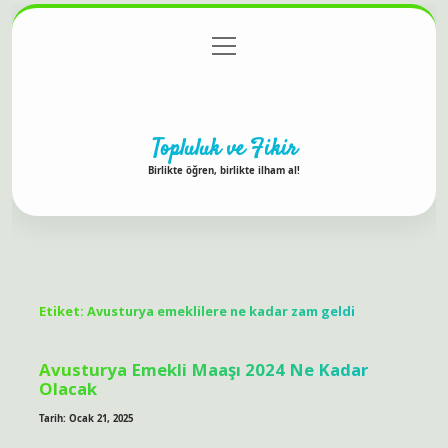
menüyü
Anasayfa
Gizlilik Politikası
Yasal Uyarı
aç
Hakkımızda
Topluluk ve Fikir
Birlikte öğren, birlikte ilham al!
Etiket:
Avusturya emeklilere ne kadar zam geldi
Avusturya Emekli Maaşı 2024 Ne Kadar
Olacak
Tarih: Ocak 21, 2025