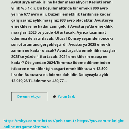
Avusturya emeklisi ne kadar maaş alıyor? Kesinti oranı
yıllık %5.1’dir. Bu koşullar altında bir emekli 800 avro
yerine 677 avro alır. Düzenli emeklilik tarihinize kadar
çalışırsanız aylık maaşınız 933 avro olacaktır. Avusturya
emeklilere ne kadar zam geldi? Avusturya’da emeklilik
maaşları 2025’te yüzde 4,6 artacak. Ayrıca tazminat
ödemesi de artırılacak. Ulusal Konsey seçimden önceki
son oturumunu gerçekleştirdi. Avusturya 2025 emekli
zammı ne kadar olacak? Avusturya’da emeklilik maaşları
2025’te yüzde 4,6 artacak. 2024 emeklilerin maaşı ne
kadar? Öte yandan 2024/Temmuz ödeme döneminden
itibaren emekliler için asgari emeklilik tutarı 12.500
liradır. Bu tutara ek ödeme dahildir. Dolayısıyla aylık
12.019,23 TL ödeme ve 480,77…
Avusturya
Devamını okuyun
Yorum Bırak
Emekli
Maaşı
2024
Ne
Kadar
https://mbys.com.tr
https://peh.com.tr
https://yuv.com.tr
knight
Olacak
online
nttgame
Sitemap