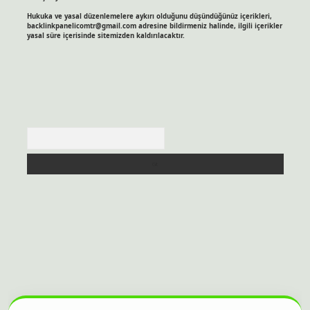
Hukuka ve yasal düzenlemelere aykırı olduğunu düşündüğünüz içerikleri,
backlinkpanelicomtr@gmail.com
adresine bildirmeniz halinde, ilgili içerikler
yasal süre içerisinde sitemizden kaldırılacaktır.
Arama
sitesi