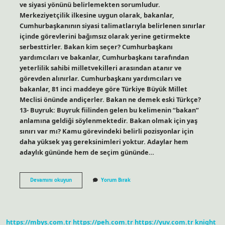
ve siyasi yönünü belirlemekten sorumludur.
Merkeziyetçilik ilkesine uygun olarak, bakanlar,
Cumhurbaşkanının siyasi talimatlarıyla belirlenen sınırlar
içinde görevlerini bağımsız olarak yerine getirmekte
serbesttirler. Bakan kim seçer? Cumhurbaşkanı
yardımcıları ve bakanlar, Cumhurbaşkanı tarafından
yeterlilik sahibi milletvekilleri arasından atanır ve
görevden alınırlar. Cumhurbaşkanı yardımcıları ve
bakanlar, 81 inci maddeye göre Türkiye Büyük Millet
Meclisi önünde andiçerler. Bakan ne demek eski Türkçe?
13- Buyruk: Buyruk fiilinden gelen bu kelimenin “bakan”
anlamına geldiği söylenmektedir. Bakan olmak için yaş
sınırı var mı? Kamu görevindeki belirli pozisyonlar için
daha yüksek yaş gereksinimleri yoktur. Adaylar hem
adaylık gününde hem de seçim gününde…
Bakan
Devamını okuyun
Yorum Bırak
Olmak
Ne
Demek
https://mbys.com.tr
https://peh.com.tr
https://yuv.com.tr
knight