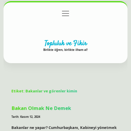
menüyü
Anasayfa
Gizlilik Politikası
Yasal Uyarı
aç
Hakkımızda
Topluluk ve Fikir
Birlikte öğren, birlikte ilham al!
Etiket:
Bakanlar ve görenler kimin
Bakan Olmak Ne Demek
Tarih: Kasım 12, 2024
Bakanlar ne yapar? Cumhurbaşkanı, Kabineyi yönetmek