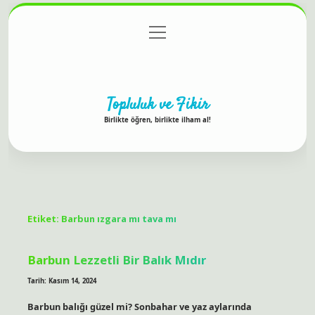
menüyü
Anasayfa
Gizlilik Politikası
Yasal Uyarı
aç
Hakkımızda
Topluluk ve Fikir
Birlikte öğren, birlikte ilham al!
Etiket:
Barbun ızgara mı tava mı
Barbun Lezzetli Bir Balık Mıdır
Tarih: Kasım 14, 2024
Barbun balığı güzel mi? Sonbahar ve yaz aylarında