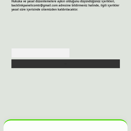
Hukuka ve yasal düzenlemelere aykırı olduğunu düşündüğünüz içerikleri,
backlinkpanelicomtr@gmail.com
adresine bildirmeniz halinde, ilgili içerikler
yasal süre içerisinde sitemizden kaldırılacaktır.
Arama
sitesi