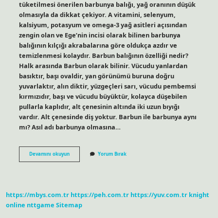
tüketilmesi önerilen barbunya balığı, yağ oranının düşük
olmasıyla da dikkat çekiyor. A vitamini, selenyum,
kalsiyum, potasyum ve omega-3 yağ asitleri açısından
zengin olan ve Ege’nin incisi olarak bilinen barbunya
balığının kılçığı akrabalarına göre oldukça azdır ve
temizlenmesi kolaydır. Barbun balığının özelliği nedir?
Halk arasında Barbun olarak bilinir. Vücudu yanlardan
basıktır, başı ovaldir, yan görünümü buruna doğru
yuvarlaktır, alın diktir, yüzgeçleri sarı, vücudu pembemsi
kırmızıdır, başı ve vücudu büyüktür, kolayca düşebilen
pullarla kaplıdır, alt çenesinin altında iki uzun bıyığı
vardır. Alt çenesinde diş yoktur. Barbun ile barbunya aynı
mı? Asıl adı barbunya olmasına…
Barbun
Devamını okuyun
Yorum Bırak
Lezzetli
Bir
Balık
Mıdır
https://mbys.com.tr
https://peh.com.tr
https://yuv.com.tr
knight
online
nttgame
Sitemap