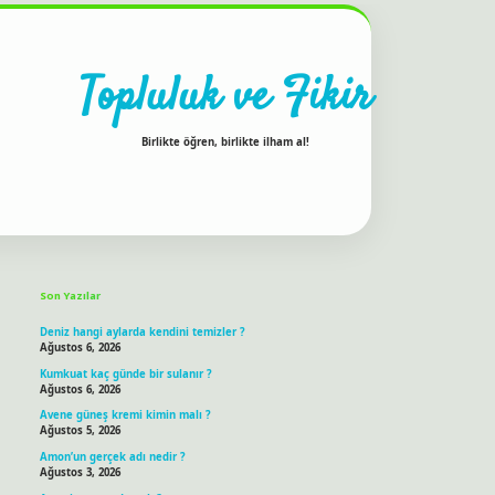
Topluluk ve Fikir
Birlikte öğren, birlikte ilham al!
Sidebar
ilbet bahis sitesi
Son Yazılar
Deniz hangi aylarda kendini temizler ?
Ağustos 6, 2026
Kumkuat kaç günde bir sulanır ?
Ağustos 6, 2026
Avene güneş kremi kimin malı ?
Ağustos 5, 2026
Amon’un gerçek adı nedir ?
Ağustos 3, 2026