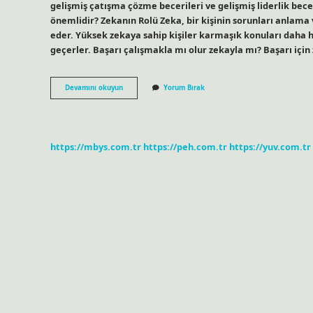
gelişmiş çatışma çözme becerileri ve gelişmiş liderlik bec
önemlidir? Zekanın Rolü Zeka, bir kişinin sorunları anlama v
eder. Yüksek zekaya sahip kişiler karmaşık konuları daha 
geçerler. Başarı çalışmakla mı olur zekayla mı? Başarı için 
Zeka
Devamını okuyun
Yorum Bırak
Ve
Başarı
Arasında
Nasıl
Bir
https://mbys.com.tr
https://peh.com.tr
https://yuv.com.tr
Ilişki
Vardır