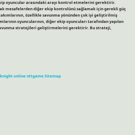
akip oyuncular arasındaki arayı kontrol etmelerini gerektirir.
k mesafelerden diğer ekip kontrolünü sağlamak için gerekli güç
kımlarının, özellikle savunma yönünden çok iyi geliştirilmiş
larının oyuncularının, diğer ekip oyuncuları tarafından yapılan
vunma stratejileri geliştirmelerini gerektirir. Bu strateji,
knight online
nttgame
Sitemap