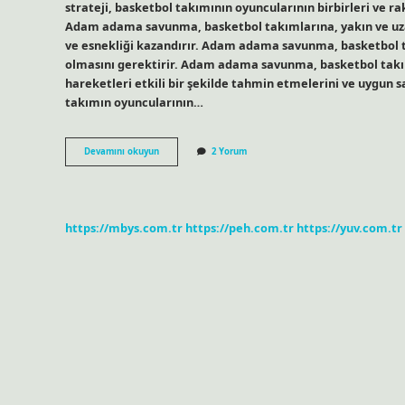
strateji, basketbol takımının oyuncularının birbirleri ve r
Adam adama savunma, basketbol takımlarına, yakın ve uza
ve esnekliği kazandırır. Adam adama savunma, basketbol ta
olmasını gerektirir. Adam adama savunma, basketbol takım
hareketleri etkili bir şekilde tahmin etmelerini ve uygun sa
takımın oyuncularının…
Adam
Devamını okuyun
2 Yorum
adama
savunma
basketbol
nedir
https://mbys.com.tr
https://peh.com.tr
https://yuv.com.tr