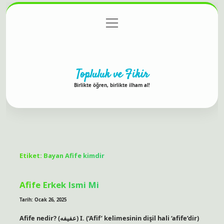
menüyü
Anasayfa
Gizlilik Politikası
Yasal Uyarı
aç
Hakkımızda
Topluluk ve Fikir
Birlikte öğren, birlikte ilham al!
Etiket:
Bayan Afife kimdir
Afife Erkek Ismi Mi
Tarih: Ocak 26, 2025
Afife nedir? (ﻋﻔﻴﻔﻪ) I. (‘Afіf’ kelimesinin dişil hali ‘afіfe’dir)