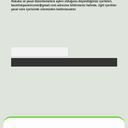
Hukuka ve yasal düzenlemelere aykırı olduğunu düşündüğünüz içerikleri,
backlinkpanelicomtr@gmail.com
adresine bildirmeniz halinde, ilgili içerikler
yasal süre içerisinde sitemizden kaldırılacaktır.
Arama
itesi