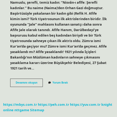
Namuslu, şerefli, temiz kadın: “Nisvân-ı afîfe: Şerefli
kadınlar.” Bu naime (Naima)’den Orhan Gazi doğmuştur.
Başörtüsüyle yakalanan bir kadın gibi (Refik H. Afife
kimin ismi? Türk tiyatrosunun ilk aktrislerinden biridir. İlk
oyununda “Jale” mahlasını kullanan sanatçı daha sonra
Afife Jale olarak tanındı. Afife Hanım, Darülbedayi’ye
başvurusu kabul edilen beş kadından biriydi ve bir Türk
tiyatrosunda sahneye çıkan ilk aktris oldu. Zümra ismi
Kur’an’da geçiyor mu? Zümre ismi Kur’an’da geçmez. Afife
yasaklandı mı? Afife yasaklandı! 1921 yılında İçişleri
Bakanlığı’nın Müslüman kadınların sahneye çıkmasını
yasaklama kararı üzerine Büyükşehir Belediyesi, 27 Şubat
1921 tarih ve…
Afife
Devamını okuyun
Yorum Bırak
Erkek
Ismi
Mi
https://mbys.com.tr
https://peh.com.tr
https://yuv.com.tr
knight
online
nttgame
Sitemap