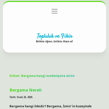
menüyü
Anasayfa
Gizlilik Politikası
Yasal Uyarı
aç
Hakkımızda
Topluluk ve Fikir
Birlikte öğren, birlikte ilham al!
Etiket:
Bergama hangi medeniyete aittir
Bergama Nereli
Tarih: Ocak 25, 2025
Bergama hangi ildedir? Bergama, İzmir’in kuzeyinde