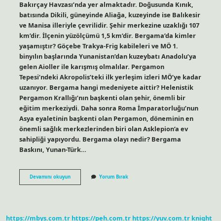
Bakırçay Havzası’nda yer almaktadır. Doğusunda Kınık,
batısında Dikili, güneyinde Aliağa, kuzeyinde ise Balıkesir
ve Manisa illeriyle çevrilidir. Şehir merkezine uzaklığı 107
km’dir. İlçenin yüzölçümü 1,5 km’dir. Bergama’da kimler
yaşamıştır? Göçebe Trakya-Frig kabileleri ve MÖ 1.
binyılın başlarında Yunanistan’dan kuzeybatı Anadolu’ya
gelen Aioller ile karışmış olmalılar. Pergamon
Tepesi’ndeki Akropolis’teki ilk yerleşim izleri MÖ’ye kadar
uzanıyor. Bergama hangi medeniyete aittir? Helenistik
Pergamon Krallığı’nın başkenti olan şehir, önemli bir
eğitim merkeziydi. Daha sonra Roma İmparatorluğu’nun
Asya eyaletinin başkenti olan Pergamon, döneminin en
önemli sağlık merkezlerinden biri olan Asklepion’a ev
sahipliği yapıyordu. Bergama olayı nedir? Bergama
Baskını, Yunan-Türk…
Bergama
Devamını okuyun
Yorum Bırak
Nereli
https://mbys.com.tr
https://peh.com.tr
https://yuv.com.tr
knight