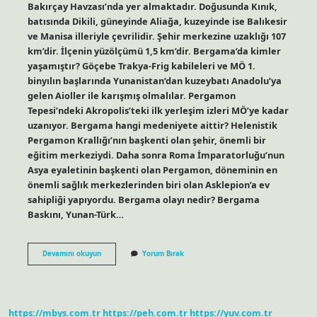
Bakırçay Havzası’nda yer almaktadır. Doğusunda Kınık,
batısında Dikili, güneyinde Aliağa, kuzeyinde ise Balıkesir
ve Manisa illeriyle çevrilidir. Şehir merkezine uzaklığı 107
km’dir. İlçenin yüzölçümü 1,5 km’dir. Bergama’da kimler
yaşamıştır? Göçebe Trakya-Frig kabileleri ve MÖ 1.
binyılın başlarında Yunanistan’dan kuzeybatı Anadolu’ya
gelen Aioller ile karışmış olmalılar. Pergamon
Tepesi’ndeki Akropolis’teki ilk yerleşim izleri MÖ’ye kadar
uzanıyor. Bergama hangi medeniyete aittir? Helenistik
Pergamon Krallığı’nın başkenti olan şehir, önemli bir
eğitim merkeziydi. Daha sonra Roma İmparatorluğu’nun
Asya eyaletinin başkenti olan Pergamon, döneminin en
önemli sağlık merkezlerinden biri olan Asklepion’a ev
sahipliği yapıyordu. Bergama olayı nedir? Bergama
Baskını, Yunan-Türk…
Bergama
Devamını okuyun
Yorum Bırak
Nereli
https://mbys.com.tr
https://peh.com.tr
https://yuv.com.tr