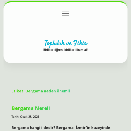
menüyü
Anasayfa
Gizlilik Politikası
Yasal Uyarı
aç
Hakkımızda
Topluluk ve Fikir
Birlikte öğren, birlikte ilham al!
Etiket:
Bergama neden önemli
Bergama Nereli
Tarih: Ocak 25, 2025
Bergama hangi ildedir? Bergama, İzmir’in kuzeyinde