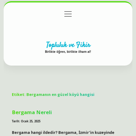
menüyü
Anasayfa
Gizlilik Politikası
Yasal Uyarı
aç
Hakkımızda
Topluluk ve Fikir
Birlikte öğren, birlikte ilham al!
Etiket:
Bergamanın en güzel köyü hangisi
Bergama Nereli
Tarih: Ocak 25, 2025
Bergama hangi ildedir? Bergama, İzmir’in kuzeyinde