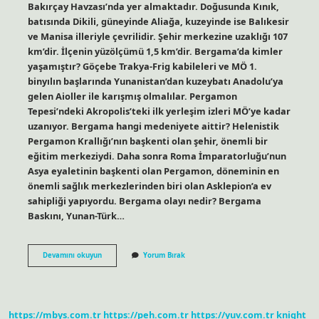
Bakırçay Havzası’nda yer almaktadır. Doğusunda Kınık,
batısında Dikili, güneyinde Aliağa, kuzeyinde ise Balıkesir
ve Manisa illeriyle çevrilidir. Şehir merkezine uzaklığı 107
km’dir. İlçenin yüzölçümü 1,5 km’dir. Bergama’da kimler
yaşamıştır? Göçebe Trakya-Frig kabileleri ve MÖ 1.
binyılın başlarında Yunanistan’dan kuzeybatı Anadolu’ya
gelen Aioller ile karışmış olmalılar. Pergamon
Tepesi’ndeki Akropolis’teki ilk yerleşim izleri MÖ’ye kadar
uzanıyor. Bergama hangi medeniyete aittir? Helenistik
Pergamon Krallığı’nın başkenti olan şehir, önemli bir
eğitim merkeziydi. Daha sonra Roma İmparatorluğu’nun
Asya eyaletinin başkenti olan Pergamon, döneminin en
önemli sağlık merkezlerinden biri olan Asklepion’a ev
sahipliği yapıyordu. Bergama olayı nedir? Bergama
Baskını, Yunan-Türk…
Bergama
Devamını okuyun
Yorum Bırak
Nereli
https://mbys.com.tr
https://peh.com.tr
https://yuv.com.tr
knight