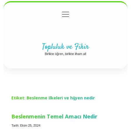
menüyü
Anasayfa
Gizlilik Politikası
Yasal Uyarı
aç
Hakkımızda
Topluluk ve Fikir
Birlikte öğren, birlikte ilham al!
Etiket:
Beslenme ilkeleri ve hijyen nedir
Beslenmenin Temel Amacı Nedir
Tarih: Ekim 25, 2024