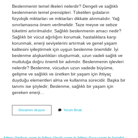
Beslenmenin temel ilkeleri nelerdir? Dengeli ve sağlıklı
beslenmenin temel prensipleri: Tüketilen gıdaların
fizyolojik miktarları ve miktarları dikkate alınmalıdır. Yağ
sınırlamasına önem verilmelidir. Taze meyve ve sebze
tüketimi artırılmalıdır. Sağlıklı beslenmenin amacı nedir?
Sağlıklı bir vücut ağırlığını korumak, hastalıklara karşı
korunmak, enerji seviyelerini artırmak ve genel yaşam
kalitesini iyileştirmek için uygun beslenme önemlidir. İyi
beslenme alışkanlıkları oluşturmak, uzun vadeli sağlık ve
mutluluğa doğru önemli bir adımdır. Beslenmenin işlevleri
nelerdir? Beslenme, vücudun uzun vadede büyüme,
gelişme ve sağlıklı ve üretken bir yaşam için ihtiyaç
duyduğu elementleri alma ve kullanma sürecidir. Başka bir
tanımı ise şöyledir; Beslenme, sağlıklı bir yaşam için
gereken enerji…
Beslenmenin
Devamını okuyun
Yorum Bırak
Temel
Amacı
Nedir
https://mbys.com.tr
https://peh.com.tr
https://yuv.com.tr
knight