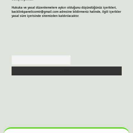
Hukuka ve yasal düzenlemelere aykırı olduğunu düşündüğünüz içerikleri,
backlinkpanelicomtr@gmail.com
adresine bildirmeniz halinde, ilgili içerikler
yasal süre içerisinde sitemizden kaldırılacaktır.
Arama
itesi