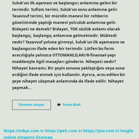
Suluk’un ilk aşaması ve başlangıcı anlamına gelen bir
terimdir. Sufizm terimi, Suluk’un sonu anlamına gelir.
Tasavvuf terimi, bir müridin manevi bir rehberin
gözetiminde yaptığı manevi yolculuk anlamına gelir.
Bidayeti ne demek? Bidayet, TDK sözlük anlamı olarak
başlangıç, başlangıç ​​anlamına gelmektedir. Mübtedi
nedir? Tasavvuf yoluna girmeyi, Suluk’un ilk aşamasını ve
başlangıcını ifade eden bir terimdir. Lütfen bu form
aracılığıyla yalnızca OTTOMANLILAR//8-finansal-yapı
maddesiyle ilgili mesajları gönderin. Nihayeti nedir?
Nihayet kavramı; Bir şeyin sonuna yaklaştığını veya sona
erdiğini ifade etmek için kullanılır. Ayrıca, arzu edilen bir
şeye nihayet ulaşmak anlamında da ifade edilir. Nihayet
yapmak…
Bidayet
Devamını okuyun
Yorum Bırak
Ve
Nihayet
Nedir
https://mbys.com.tr
https://peh.com.tr
https://yuv.com.tr
knight
online
nttgame
Sitemap