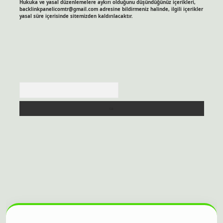
Hukuka ve yasal düzenlemelere aykırı olduğunu düşündüğünüz içerikleri,
backlinkpanelicomtr@gmail.com
adresine bildirmeniz halinde, ilgili içerikler
yasal süre içerisinde sitemizden kaldırılacaktır.
Arama
itesi