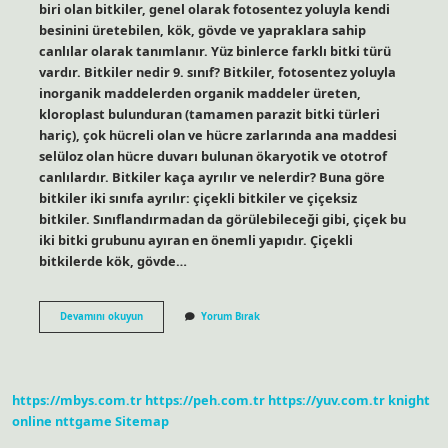
biri olan bitkiler, genel olarak fotosentez yoluyla kendi
besinini üretebilen, kök, gövde ve yapraklara sahip
canlılar olarak tanımlanır. Yüz binlerce farklı bitki türü
vardır. Bitkiler nedir 9. sınıf? Bitkiler, fotosentez yoluyla
inorganik maddelerden organik maddeler üreten,
kloroplast bulunduran (tamamen parazit bitki türleri
hariç), çok hücreli olan ve hücre zarlarında ana maddesi
selüloz olan hücre duvarı bulunan ökaryotik ve ototrof
canlılardır. Bitkiler kaça ayrılır ve nelerdir? Buna göre
bitkiler iki sınıfa ayrılır: çiçekli bitkiler ve çiçeksiz
bitkiler. Sınıflandırmadan da görülebileceği gibi, çiçek bu
iki bitki grubunu ayıran en önemli yapıdır. Çiçekli
bitkilerde kök, gövde…
Bitkiler
Devamını okuyun
Yorum Bırak
Nedir
Kısaca
https://mbys.com.tr
https://peh.com.tr
https://yuv.com.tr
knight
online
nttgame
Sitemap