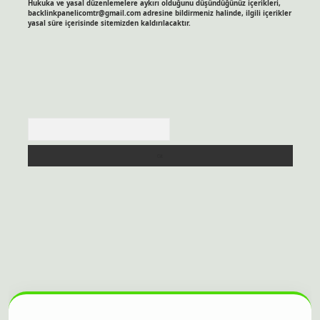
Hukuka ve yasal düzenlemelere aykırı olduğunu düşündüğünüz içerikleri,
backlinkpanelicomtr@gmail.com
adresine bildirmeniz halinde, ilgili içerikler
yasal süre içerisinde sitemizden kaldırılacaktır.
Arama
itesi