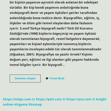
bir kişinin yaşamını ayrıntılı olarak anlatan bir edebiyat
türüdür. Bir kişi kendi yaşamını anlattığında buna
otobiyografi denir ve yaşam öyküleri şairler tarafından
anlatıldığında buna tezkire denir. Biyografiler, eğitim, iş,
ilişkiler ve ölüm gibi temel olaylardan daha fazlasını
içerir. 5.sınıf Türkçe biyografi nedir? Türk Dil Kurumu
Sözlüğü’nde (1998) kişilerin özgeçmişi ve yaşam öyküsü
olarak tanımlanan biyografi, resmî belgelere dayanarak,
yaşantıları ve kişisel eylemleriyle tanınmış kişilerin
yaşamlarını inceleyen edebi tür olarak tanımlanmaktadır
(Oğuzkan, 2001). Biyografiye ne yazılır örnek? Kişinin
doğum yeri, eğitimi ve ilgi alanları gibi yaşamı hakkında
temel bilgiler içerir. Bir biyografi…
Biyografi
Devamını okuyun
Yorum Bırak
Nedir
5
Sınıf
https://mbys.com.tr
https://peh.com.tr
https://yuv.com.tr
knight
online
nttgame
Sitemap