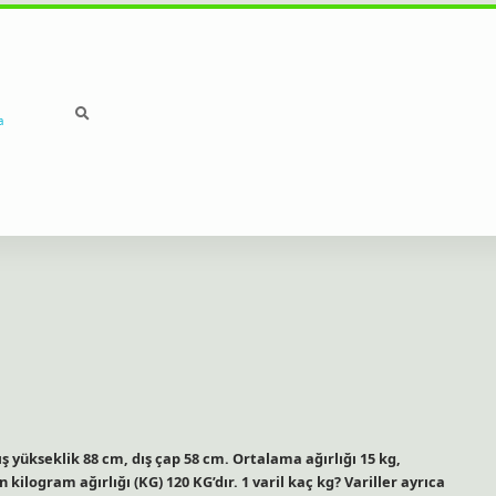
a
dış yükseklik 88 cm, dış çap 58 cm. Ortalama ağırlığı 15 kg,
ün kilogram ağırlığı (KG) 120 KG’dır. 1 varil kaç kg? Variller ayrıca