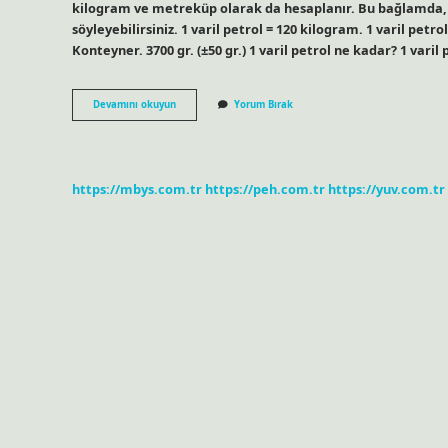
kilogram ve metreküp olarak da hesaplanır. Bu bağlamda, 
söyleyebilirsiniz. 1 varil petrol = 120 kilogram. 1 varil petr
Konteyner. 3700 gr. (±50 gr.) 1 varil petrol ne kadar? 1 vari
220
Devamını okuyun
Yorum Bırak
Litre
Varil
Kaç
Kg
https://mbys.com.tr
https://peh.com.tr
https://yuv.com.tr