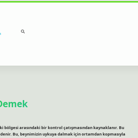
a
 Demek
iki bölgesi arasındaki bir kontrol çatışmasından kaynaklanır. Bu
e denir. Bu, beynimizin uykuya dalmak için ortamdan kopmasıyla