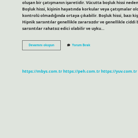
oluşan bir çatışmanın işaretidir. Vücutta boşluk hissi neden
Boşluk hissi, kişinin hayatında korkular veya çatışmalar ol
kontrolü olmadığında ortaya çıkabilir. Boşluk hissi, bazı ki
Hipnik sarsıntılar genellikle zararsızdır ve genellikle ciddi
sarsıntılar rahatsız edici olabilir ve uyku…
Boşluğa
Devamını okuyun
Yorum Bırak
Düşme
Hissi
Ne
Demek
https://mbys.com.tr
https://peh.com.tr
https://yuv.com.tr