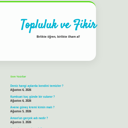
Topluluk ve Fikir
Birlikte öğren, birlikte ilham al!
Sidebar
ilbet bahis sitesi
Son Yazılar
Deniz hangi aylarda kendini temizler ?
Ağustos 6, 2026
Kumkuat kaç günde bir sulanır ?
Ağustos 6, 2026
Avene güneş kremi kimin malı ?
Ağustos 5, 2026
Amon’un gerçek adı nedir ?
Ağustos 3, 2026