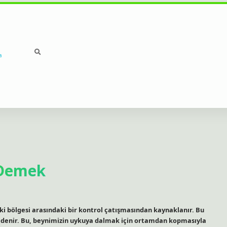
a
 Demek
iki bölgesi arasındaki bir kontrol çatışmasından kaynaklanır. Bu
e denir. Bu, beynimizin uykuya dalmak için ortamdan kopmasıyla