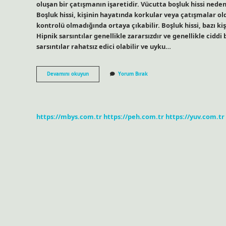
oluşan bir çatışmanın işaretidir. Vücutta boşluk hissi neden
Boşluk hissi, kişinin hayatında korkular veya çatışmalar ol
kontrolü olmadığında ortaya çıkabilir. Boşluk hissi, bazı ki
Hipnik sarsıntılar genellikle zararsızdır ve genellikle ciddi
sarsıntılar rahatsız edici olabilir ve uyku…
Boşluğa
Devamını okuyun
Yorum Bırak
Düşme
Hissi
Ne
Demek
https://mbys.com.tr
https://peh.com.tr
https://yuv.com.tr