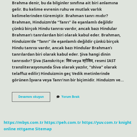
Brahma denir, bu da bilginler sınıfına ait biri anlamına
gelir. Bu kelime evrenin ruhu ve mutlak varlık
kelimelerinden türemiştir. Brahman tanrı mıdır?
Brahman, Hinduizm’de “Tanrı” ile eşanlamlı değildir
çünkü birçok Hindu tanrısı vardır, ancak bazı Hindular
Brahman’ı tanrılardan biri olarak kabul eder. Brahman,
Hinduizm’de “Tanrı” ile eşanlamlı değildir çünkü birçok
Hindu tanrısı vardır, ancak bazı Hindular Brahman’ı
tanrılardan biri olarak kabul eder. Şiva hangi dinin
tanrısıdır? Şiva (Sanskritçe: शिव veya श्रीशिव, resmi IAST
transliterasyonunda Śiva olarak yazılır, “shiva” olarak
telaffuz edilir) Hinduizmin geç Vedik metinlerinde
görünen İşvara veya Tanrı’nın bir biçimidir. Hinduizm ve…
Brahma
Devamını okuyun
Yorum Bırak
Hangi
Dinin
Tanrısı
https://mbys.com.tr
https://peh.com.tr
https://yuv.com.tr
knight
online
nttgame
Sitemap