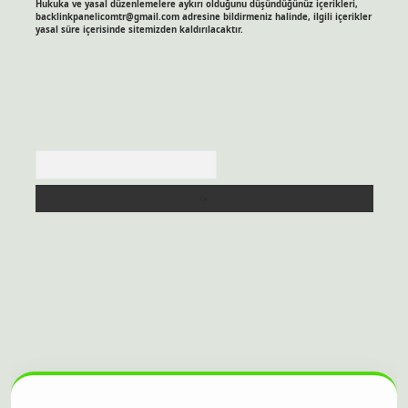
Hukuka ve yasal düzenlemelere aykırı olduğunu düşündüğünüz içerikleri,
backlinkpanelicomtr@gmail.com
adresine bildirmeniz halinde, ilgili içerikler
yasal süre içerisinde sitemizden kaldırılacaktır.
Arama
itesi