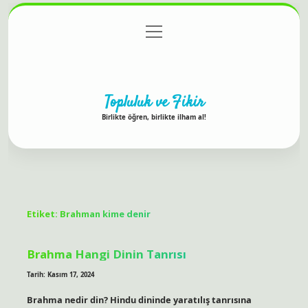
menüyü
Anasayfa
Gizlilik Politikası
Yasal Uyarı
aç
Hakkımızda
Topluluk ve Fikir
Birlikte öğren, birlikte ilham al!
Etiket:
Brahman kime denir
Brahma Hangi Dinin Tanrısı
Tarih: Kasım 17, 2024
Brahma nedir din? Hindu dininde yaratılış tanrısına