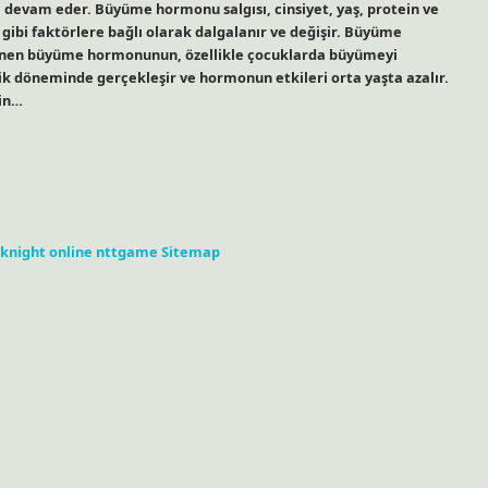
evam eder. Büyüme hormonu salgısı, cinsiyet, yaş, protein ve
e gibi faktörlere bağlı olarak dalgalanır ve değişir. Büyüme
inen büyüme hormonunun, özellikle çocuklarda büyümeyi
k döneminde gerçekleşir ve hormonun etkileri orta yaşta azalır.
nin…
knight online
nttgame
Sitemap