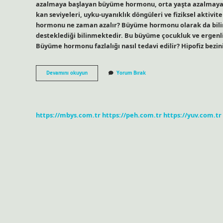
azalmaya başlayan büyüme hormonu, orta yaşta azalmaya d
kan seviyeleri, uyku-uyanıklık döngüleri ve fiziksel aktivit
hormonu ne zaman azalır? Büyüme hormonu olarak da bil
desteklediği bilinmektedir. Bu büyüme çocukluk ve ergenli
Büyüme hormonu fazlalığı nasıl tedavi edilir? Hipofiz bezi
Büyüme
Devamını okuyun
Yorum Bırak
Hormonu
Nasıl
Azaltılır
https://mbys.com.tr
https://peh.com.tr
https://yuv.com.tr