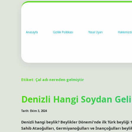
Anasayfa
Gizlilik Politikası
Yasal Uyarı
Hakkımızd
Etiket:
Çal adı nereden gelmiştir
Denizli Hangi Soydan Geli
Tarih: Ekim 3, 2024
Denizli hangi beylik? Beylikler Dönemi’nde ilk Türk beyliği
Sahib Ataoğulları, Germiyanoğulları ve İnançoğulları beylik