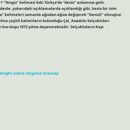
? “Tengiz” kelimesi Eski Türkçe’de “deniz” anlamına gelir.
enle, yukarıdaki açıklamalarda açıklandığı gibi, kesin bir isim
” kelimeleri zamanla ağızdan ağıza değişerek “Denizli” olmuştur.
a çeşitli kalıntıların bulunduğu Çal, Anadolu Selçukluları
n kuruluşu 1072 yılına dayanmaktadır. Selçukluların Kayı
knight online
nttgame
Sitemap