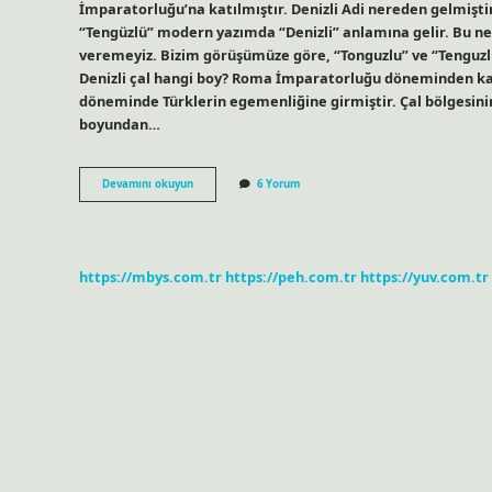
İmparatorluğu’na katılmıştır. Denizli Adi nereden gelmiştir
“Tengüzlü” modern yazımda “Denizli” anlamına gelir. Bu ned
veremeyiz. Bizim görüşümüze göre, “Tonguzlu” ve “Tenguzlu
Denizli çal hangi boy? Roma İmparatorluğu döneminden kalm
döneminde Türklerin egemenliğine girmiştir. Çal bölgesini
boyundan…
Denizli
Devamını okuyun
6 Yorum
Hangi
Soydan
Gelir
https://mbys.com.tr
https://peh.com.tr
https://yuv.com.tr