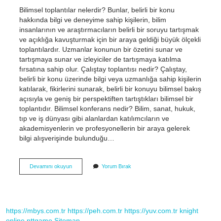
Bilimsel toplantılar nelerdir? Bunlar, belirli bir konu
hakkında bilgi ve deneyime sahip kişilerin, bilim
insanlarının ve araştırmacıların belirli bir soruyu tartışmak
ve açıklığa kavuşturmak için bir araya geldiği büyük ölçekli
toplantılardır. Uzmanlar konunun bir özetini sunar ve
tartışmaya sunar ve izleyiciler de tartışmaya katılma
fırsatına sahip olur. Çalıştay toplantısı nedir? Çalıştay,
belirli bir konu üzerinde bilgi veya uzmanlığa sahip kişilerin
katılarak, fikirlerini sunarak, belirli bir konuyu bilimsel bakış
açısıyla ve geniş bir perspektiften tartıştıkları bilimsel bir
toplantıdır. Bilimsel konferans nedir? Bilim, sanat, hukuk,
tıp ve iş dünyası gibi alanlardan katılımcıların ve
akademisyenlerin ve profesyonellerin bir araya gelerek
bilgi alışverişinde bulunduğu…
Çalıştay
Devamını okuyun
Yorum Bırak
Bilimsel
Toplantı
Mıdır
https://mbys.com.tr
https://peh.com.tr
https://yuv.com.tr
knight
online
nttgame
Sitemap