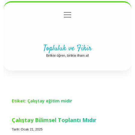
menüyü
Anasayfa
Gizlilik Politikası
Yasal Uyarı
aç
Hakkımızda
Topluluk ve Fikir
Birlikte öğren, birlikte ilham al!
Etiket:
Çalıştay eğitim midir
Çalıştay Bilimsel Toplantı Mıdır
Tarih: Ocak 21, 2025