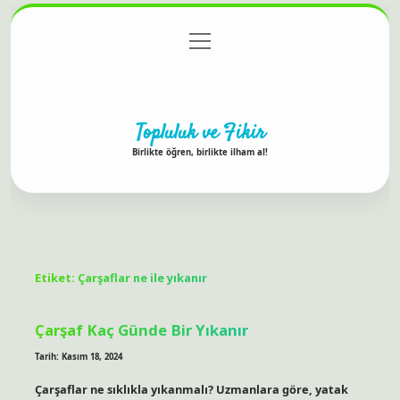
menüyü
Anasayfa
Gizlilik Politikası
Yasal Uyarı
aç
Hakkımızda
Topluluk ve Fikir
Birlikte öğren, birlikte ilham al!
Etiket:
Çarşaflar ne ile yıkanır
Çarşaf Kaç Günde Bir Yıkanır
Tarih: Kasım 18, 2024
Çarşaflar ne sıklıkla yıkanmalı? Uzmanlara göre, yatak