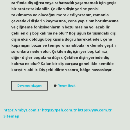
zarfında diş ağrısı veya rahatsızlık yaşamamak için geçici
bir protez takılabilir. Çekilen dişin yerine yenisi
takılmazsa ne olacağını merak ediyorsanız, zamanla
çevredeki dişlerin kaymasına, çene yapısının bozulmasına
ve çiğneme fonksiyonlarının bozulmasına yol açabilir.
Çekilen diş boş kalırsa ne olur? Boşluğun karşısındaki diş,
dişin eksik olduğu boş kısma doğru hareket eder, çene
kapanışını bozar ve temporomandibular eklemde çeşitli
sorunlara neden olur. Çekilen diş için yer boş kalırsa,
diğer dişler boş alana düşer. Çekilen dişin yerinde diş
kalırsa ne olur? Kalan bir diş parçası genellikle kemikle
karıştırılabilir. Diş çekildikten sonra, bölge hassaslaşır…
Çekilen
Devamını okuyun
Yorum Bırak
Diş
Yaptırılmazsa
Ne
Olur
https://mbys.com.tr
https://peh.com.tr
https://yuv.com.tr
Sitemap