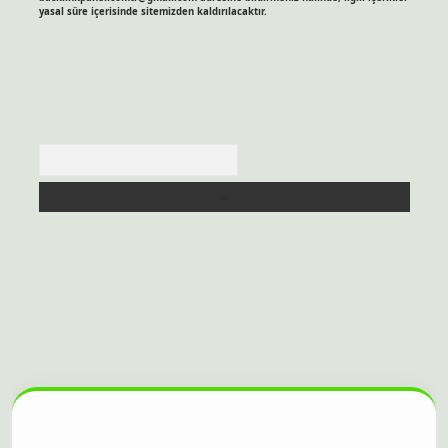
yasal süre içerisinde sitemizden kaldırılacaktır.
Arama
sitesi