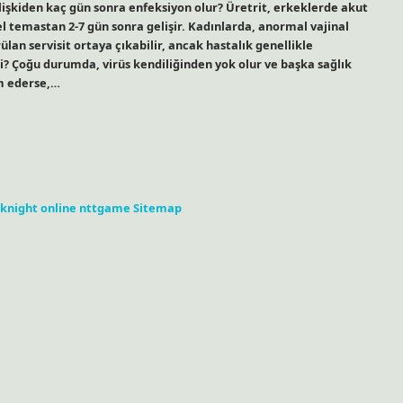
ilişkiden kaç gün sonra enfeksiyon olur? Üretrit, erkeklerde akut
sel temastan 2-7 gün sonra gelişir. Kadınlarda, anormal vajinal
lan servisit ortaya çıkabilir, ancak hastalık genellikle
? Çoğu durumda, virüs kendiliğinden yok olur ve başka sağlık
m ederse,…
knight online
nttgame
Sitemap