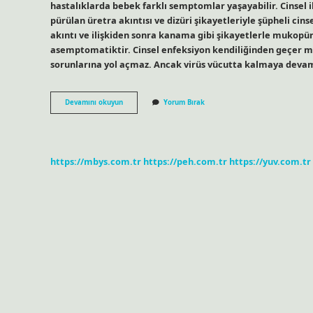
hastalıklarda bebek farklı semptomlar yaşayabilir. Cinsel 
pürülan üretra akıntısı ve dizüri şikayetleriyle şüpheli cin
akıntı ve ilişkiden sonra kanama gibi şikayetlerle mukopürü
asemptomatiktir. Cinsel enfeksiyon kendiliğinden geçer mi
sorunlarına yol açmaz. Ancak virüs vücutta kalmaya deva
Cinsel
Devamını okuyun
Yorum Bırak
Enfeksiyon
Nasıl
Belli
Olur
https://mbys.com.tr
https://peh.com.tr
https://yuv.com.tr