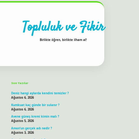
Topluluk ve Fikir
Birlikte öğren, birlikte ilham al!
Sidebar
ilbet bahis sitesi
Son Yazılar
Deniz hangi aylarda kendini temizler ?
Ağustos 6, 2026
Kumkuat kaç günde bir sulanır ?
Ağustos 6, 2026
Avene güneş kremi kimin malı ?
Ağustos 5, 2026
Amon’un gerçek adı nedir ?
Ağustos 3, 2026