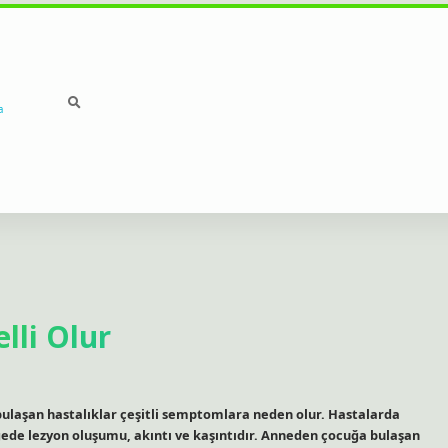
a
lli Olur
a bulaşan hastalıklar çeşitli semptomlara neden olur. Hastalarda
gede lezyon oluşumu, akıntı ve kaşıntıdır. Anneden çocuğa bulaşan