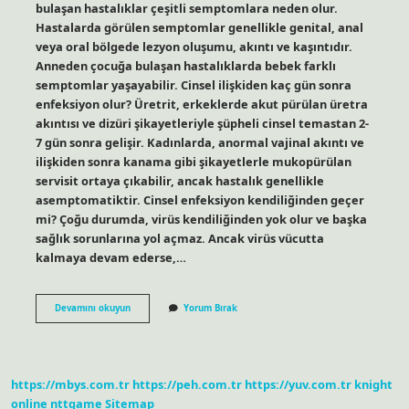
bulaşan hastalıklar çeşitli semptomlara neden olur.
Hastalarda görülen semptomlar genellikle genital, anal
veya oral bölgede lezyon oluşumu, akıntı ve kaşıntıdır.
Anneden çocuğa bulaşan hastalıklarda bebek farklı
semptomlar yaşayabilir. Cinsel ilişkiden kaç gün sonra
enfeksiyon olur? Üretrit, erkeklerde akut pürülan üretra
akıntısı ve dizüri şikayetleriyle şüpheli cinsel temastan 2-
7 gün sonra gelişir. Kadınlarda, anormal vajinal akıntı ve
ilişkiden sonra kanama gibi şikayetlerle mukopürülan
servisit ortaya çıkabilir, ancak hastalık genellikle
asemptomatiktir. Cinsel enfeksiyon kendiliğinden geçer
mi? Çoğu durumda, virüs kendiliğinden yok olur ve başka
sağlık sorunlarına yol açmaz. Ancak virüs vücutta
kalmaya devam ederse,…
Cinsel
Devamını okuyun
Yorum Bırak
Enfeksiyon
Nasıl
Belli
Olur
https://mbys.com.tr
https://peh.com.tr
https://yuv.com.tr
knight
online
nttgame
Sitemap