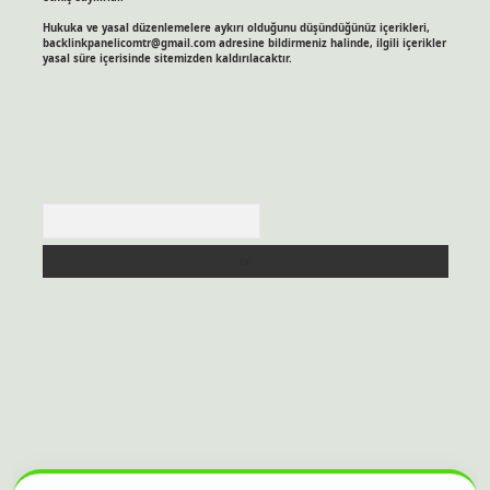
Hukuka ve yasal düzenlemelere aykırı olduğunu düşündüğünüz içerikleri,
backlinkpanelicomtr@gmail.com
adresine bildirmeniz halinde, ilgili içerikler
yasal süre içerisinde sitemizden kaldırılacaktır.
Arama
itesi