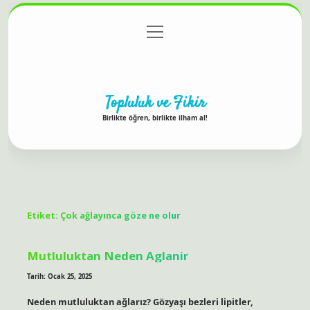
menüyü
Anasayfa
Gizlilik Politikası
Yasal Uyarı
aç
Hakkımızda
Topluluk ve Fikir
Birlikte öğren, birlikte ilham al!
Etiket:
Çok ağlayınca göze ne olur
Mutluluktan Neden Aglanir
Tarih: Ocak 25, 2025
Neden mutluluktan ağlarız? Gözyaşı bezleri lipitler,