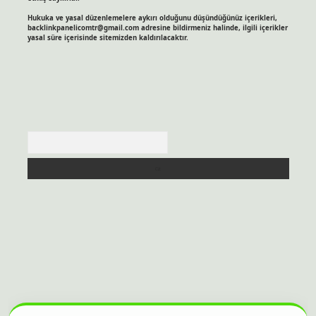
Hukuka ve yasal düzenlemelere aykırı olduğunu düşündüğünüz içerikleri,
backlinkpanelicomtr@gmail.com
adresine bildirmeniz halinde, ilgili içerikler
yasal süre içerisinde sitemizden kaldırılacaktır.
Arama
itesi