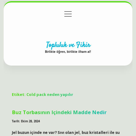
menüyü
Anasayfa
Gizlilik Politikası
Yasal Uyarı
aç
Hakkımızda
Topluluk ve Fikir
Birlikte öğren, birlikte ilham al!
Etiket:
Cold pack neden yapılır
Buz Torbasının Içindeki Madde Nedir
Tarih: Ekim 28, 2024
Jel buzun içinde ne var? Sıvı olan jel, buz kristalleri ile su