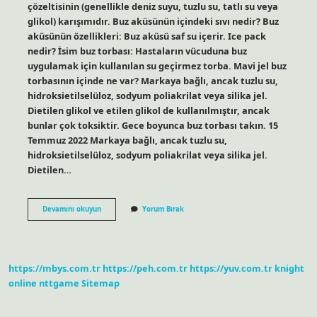
çözeltisinin (genellikle deniz suyu, tuzlu su, tatlı su veya
glikol) karışımıdır. Buz aküsünün içindeki sıvı nedir? Buz
aküsünün özellikleri: Buz aküsü saf su içerir. Ice pack
nedir? İsim buz torbası: Hastaların vücuduna buz
uygulamak için kullanılan su geçirmez torba. Mavi jel buz
torbasının içinde ne var? Markaya bağlı, ancak tuzlu su,
hidroksietilselüloz, sodyum poliakrilat veya silika jel.
Dietilen glikol ve etilen glikol de kullanılmıştır, ancak
bunlar çok toksiktir. Gece boyunca buz torbası takın. 15
Temmuz 2022 Markaya bağlı, ancak tuzlu su,
hidroksietilselüloz, sodyum poliakrilat veya silika jel.
Dietilen…
Buz
Devamını okuyun
Yorum Bırak
Torbasının
Içindeki
Madde
Nedir
https://mbys.com.tr
https://peh.com.tr
https://yuv.com.tr
knight
online
nttgame
Sitemap