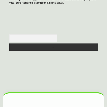
yasal süre içerisinde sitemizden kaldırılacaktır.
Arama
is sitesi